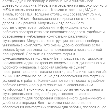
каркасов 16 мм. Использовано тонированное стекло с
деревянной рамкой. Модельный ряд серии Bern
соответствует всем требованиям функциональности
рабочего пространства, что позволяет создавать удобные и
современные мебельные композиции различного
функционала. Модульная конструкция позволяет собирать
уникальные комплекты, что очень удобно, особенно если
мебель будет размещаться в помещении с нестандартной
планировкой. Элегантная простота форм и
функциональность коллекции Bern представляют широкие
возможности для построения современного, динамичного и
удобного интерьера. Подобная мебель не сужает
пространство за счет лаконичности дизайна и четкого изгиба
линий. Это отличное решение для обеспечения комфортных
условий для работы. Коллекция позволяет создать удобное
рабочее место и зону для хранения с максимальным
комфортом. Лаконичность форм, строгая четкость линий и
функциональность изделий представляют широкие
возможности для построения современного, динамичного и
удобного интерьера. Bern - это отличное решение для
обеспечения комфортных условий для работы, позволяющее
оптимизировать пространство без ущерба для
функциональности и удобства. Широкая база элементов
позволит создать полноценный гарнитур, отвечающий всем
требованиям, как по габаритам, так и функционалу.
Фурнитура обеспечивает возможность многократной сборки.