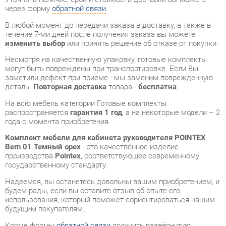
Несмотря на качественную упаковку, готовые комплекты
могут быть повреждены при транспортировке. Если Вы
заметили дефект при приёме - мы заменим поврежденную
деталь.
Повторная доставка
товара -
бесплатна
.
На всю мебель категории Готовые комплекты
распространяется
гарантия 1 год
, а на некоторые модели – 2
года с момента приобретения.
Комплект мебели для кабинета руководителя POINTEX
Bern 01 Темный орех
- это качественное изделие
производства
Pointex
, соответствующее современному
государственному стандарту.
Надеемся, вы останетесь довольны вашим приобретением, и
будем рады, если вы оставите отзыв об опыте его
использования, который поможет сориентироваться нашим
будущим покупателям.
Кроме формы
обратной связи
получить развёрнутую
консультацию, фото и видеообзор продукции вы можете по
e-mail, телефону в Екатеринбурге и через мессенджеры
Telegram и WhatsApp.
Готовые комплекты также можно сравнить между собой в
нашем шоу-руме и купить Комплект мебели для кабинета
руководителя POINTEX Bern 01 Темный орех, самостоятельно