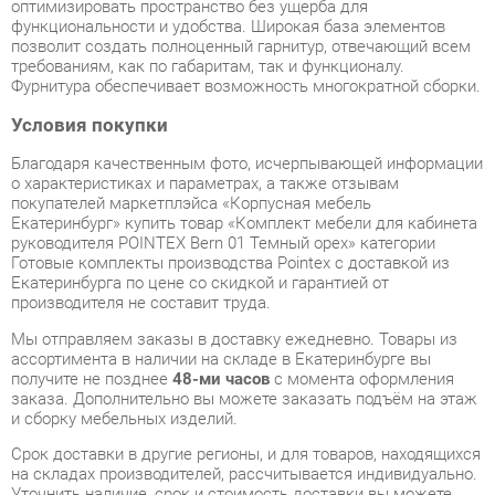
Условия покупки
Благодаря качественным фото, исчерпывающей информации
о характеристиках и параметрах, а также отзывам
покупателей маркетплэйса «Корпусная мебель
Екатеринбург» купить товар «Комплект мебели для кабинета
руководителя POINTEX Bern 01 Темный орех» категории
Готовые комплекты производства Pointex с доставкой из
Екатеринбурга по цене со скидкой и гарантией от
производителя не составит труда.
Мы отправляем заказы в доставку ежедневно. Товары из
ассортимента в наличии на складе в Екатеринбурге вы
получите не позднее
48-ми часов
с момента оформления
заказа. Дополнительно вы можете заказать подъём на этаж
и сборку мебельных изделий.
Срок доставки в другие регионы, и для товаров, находящихся
на складах производителей, рассчитывается индивидуально.
Уточнить наличие, срок и стоимость доставки вы можете
через форму
обратной связи
.
В любой момент до передачи заказа в доставку, а также в
течение 7-ми дней после получения заказа вы можете
изменить выбор
или принять решение об отказе от покупки.