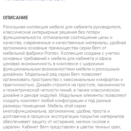
ОПИСАНИЕ
Роскошная коллекция мебели для кабинета руководителя,
классические интерьерные решения без потери
функциональности, оптимальное соотношение цены и
качества, современные и качественные материалы, удобная
эргономика основные преимущества серии Bern от
мебельной фабрики Pointex. Коллекция создана с учетом
основных требований к мебели для кабинета и офиса
ценовая экономичность в комплексе с широкими
функциональными возможностями мебели и роскошным
дизайном. Модельный ряд серии Bern позволяет
организовать пространство с максимальным комфортом и
практичностью. Дизайн строится на простоте, лаконичности
и геометрической четкости линий, а также классическом
дизайне и декоре модулей. Модульные элементы позволяют
создать комплект любой конфигурации и под разные
размеры помещения. Мебель этой серии
многофункциональна, эргономична, удобна, проста и
долговечна в процессе эксплуатации покрытие материалов
обеспечивает защиту от истирания, мелких сколов и
царапин. Кабинет Bern представлен в цветах темных орех,
светлый дуб и палисандр с сохранением уникального
древесного рисунка. Мебель изготовлена из высокопрочного
МДФ с покрытием ламинат. Кромка столешниц МДФ и
эмаль, топов ПВХ. Толщина столешниц составляет 75 мм,