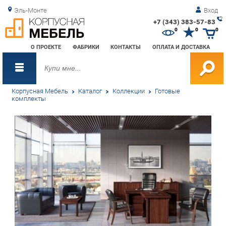
Эль-Монте
Вход
+7 (343) 383-57-83
Зак
0
0
0
обр
О ПРОЕКТЕ
ФАБРИКИ
КОНТАКТЫ
ОПЛАТА И ДОСТАВКА
зво
Корпусная Мебель
Каталог
Коллекции
Готовые
комплекты