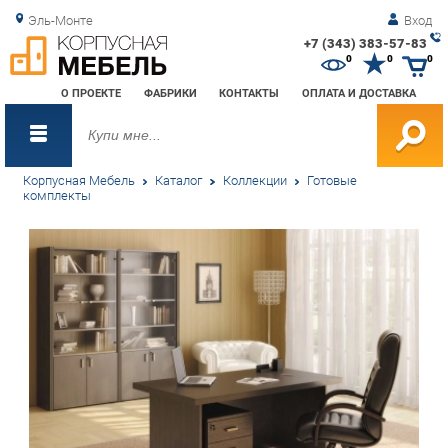
Эль-Монте
Вход
+7 (343) 383-57-83
Зак
0
0
0
обр
О ПРОЕКТЕ
ФАБРИКИ
КОНТАКТЫ
ОПЛАТА И ДОСТАВКА
зво
Корпусная Мебель
Каталог
Коллекции
Готовые
комплекты