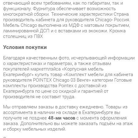
ламинированной ДСП и с вставками из экокожи. Кромка
столешниц из ПВХ
Условия покупки
Благодаря качественным фото, исчерпывающей информации
о характеристиках и параметрах, а также отзывам
покупателей маркетплэйса «Корпусная мебель
Екатеринбург» купить товар «Комплект мебели для кабинета
руководителя POINTEX Chicago 03 Венге» категории Готовые
комплекты производства Pointex с доставкой из
Екатеринбурга по цене со скидкой и гарантией от
производителя не составит труда.
Мы отправляем заказы в доставку ежедневно. Товары из
ассортимента в наличии на складе в Екатеринбурге вы
получите не позднее
48-ми часов
с момента оформления
заказа. Дополнительно вы можете заказать подъём на этаж
и сборку мебельных изделий.
Срок доставки в другие регионы, и для товаров, находящихся
на складах производителей, рассчитывается индивидуально.
Уточнить наличие, срок и стоимость доставки вы можете
через форму
обратной связи
.
В любой момент до передачи заказа в доставку, а также в
течение 7-ми дней после получения заказа вы можете