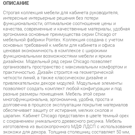
интересные интерьерные решения без потери
функциональности, оптимальное соотношение цены и
качества, современные и качественные материалы, удобная
эргономика основные преимущества серии Chicago от
мебельной фабрики Pointex. Коллекция создана с учетом
основных требований к мебели для кабинета и офиса
ценовая экономичность в комплексе с широкими
функциональными возможностями мебели и ярким
дизайном. Модельный ряд серии Chicago позволяет
организовать пространство с максимальным комфортом и
практичностью. Дизайн строится на геометрической
четкости линий, а также классическом дизайне и
привлекательном декоре модулей. Модульные элементы
позволяют создать комплект любой конфигурации и под
разные размеры помещения. Мебель этой серии
многофункциональна, эргономична, удобна, проста и
долговечна в процессе эксплуатации покрытие материалов
обеспечивает защиту от истирания, мелких сколов и
царапин. Кабинет Chicago представлен в цвете темный орех
с сохранением уникального древесного рисунка. Мебель
изготовлена из высокопрочного МДФ ЛДСП с использование
экокожи для декора. Толщина столешниц составляет 50 мм,
каркасов 18 мм, топов тумб и шкафов 25 мм. Задние стенки
шкафов изготовлены из ЛДСП толщиной 10 мм.
Использовано тонированное стекло. Модельный ряд серии
Chicago соответствует всем требованиям функциональности