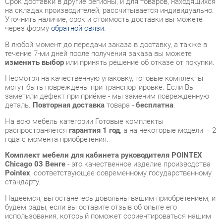
изменить выбор
или принять решение об отказе от покупки.
Несмотря на качественную упаковку, готовые комплекты
могут быть повреждены при транспортировке. Если Вы
заметили дефект при приёме - мы заменим поврежденную
деталь.
Повторная доставка
товара -
бесплатна
.
На всю мебель категории Готовые комплекты
распространяется
гарантия 1 год
, а на некоторые модели – 2
года с момента приобретения.
Комплект мебели для кабинета руководителя POINTEX
Chicago 03 Венге
- это качественное изделие производства
Pointex
, соответствующее современному государственному
стандарту.
Надеемся, вы останетесь довольны вашим приобретением, и
будем рады, если вы оставите отзыв об опыте его
использования, который поможет сориентироваться нашим
будущим покупателям.
Кроме формы
обратной связи
получить развёрнутую
консультацию, фото и видеообзор продукции вы можете по
e-mail, телефону в Екатеринбурге и через мессенджеры
Telegram и WhatsApp.
Готовые комплекты также можно сравнить между собой в