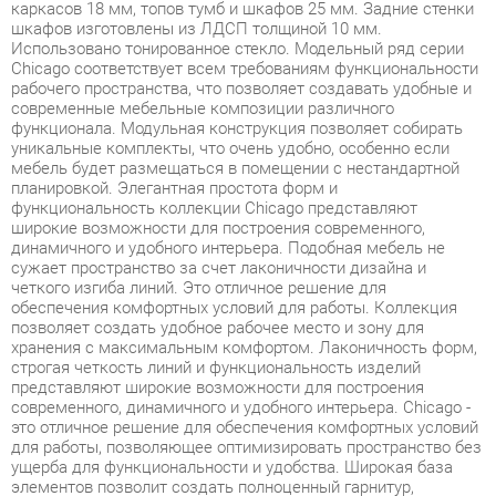
рабочего пространства, что позволяет создавать удобные и
современные мебельные композиции различного
функционала. Модульная конструкция позволяет собирать
уникальные комплекты, что очень удобно, особенно если
мебель будет размещаться в помещении с нестандартной
планировкой. Элегантная простота форм и
функциональность коллекции Chicago представляют
широкие возможности для построения современного,
динамичного и удобного интерьера. Подобная мебель не
сужает пространство за счет лаконичности дизайна и
четкого изгиба линий. Это отличное решение для
обеспечения комфортных условий для работы. Коллекция
позволяет создать удобное рабочее место и зону для
хранения с максимальным комфортом. Лаконичность форм,
строгая четкость линий и функциональность изделий
представляют широкие возможности для построения
современного, динамичного и удобного интерьера. Chicago -
это отличное решение для обеспечения комфортных условий
для работы, позволяющее оптимизировать пространство без
ущерба для функциональности и удобства. Широкая база
элементов позволит создать полноценный гарнитур,
отвечающий всем требованиям, как по габаритам, так и
функционалу. Фурнитура обеспечивает возможность
многократной сборки. Технические характеристики Страна
производитель кабинета для руководителя Chicago- Россия.
Мебель Chicago выполнена из МДФ с матовым покрытием,