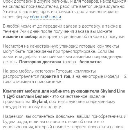
течение 7-ми дней после получения заказа вы можете
изменить выбор
или принять решение об отказе от покупки.
Несмотря на качественную упаковку, готовые комплекты
могут быть повреждены при транспортировке. Если Вы
заметили дефект при приёме - мы заменим поврежденную
деталь.
Повторная доставка
товара -
бесплатна
.
На всю мебель категории Готовые комплекты
распространяется
гарантия 1 год
, а на некоторые модели – 2
года с момента приобретения.
Комплект мебели для кабинета руководителя Skyland Line
1 Дуб светлый Белый
- это качественное изделие
производства
Skyland
, соответствующее современному
государственному стандарту.
Надеемся, вы останетесь довольны вашим приобретением, и
будем рады, если вы оставите отзыв об опыте его
использования, который поможет сориентироваться нашим
будущим покупателям.
Кроме формы
обратной связи
получить развёрнутую
консультацию, фото и видеообзор продукции вы можете по
e-mail, телефону в Екатеринбурге и через мессенджеры
Telegram и WhatsApp.