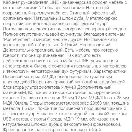
оригинальный. Натуральный шпон дуба. Металлокаркас,
покрытый специальной эмалью с эффектом "муар".
Потрясающая декоративная фигурная фрезеровка фасадов.
Полное отсутствие лицевой фурнитуры благодаря системам
"Push-to-open", и многое, многое другое. Но главное - это,
конечно, дизайн. Уникальный. Яркий. Неповторимый.
Действительно премиальный. Есть мебель, про которую
говорят, что она оригинальная. Так вот, это есть
действительно оригинальная мебель.LINE- уникальная и
неповторимая. Смелые сочетания премиальных материалов
и технологий, неповторимый дух футуризма. Характеристики
Основной материалМДФ, облицованная натуральным
шпоном дуба Покрытиеакриловый матовый лак с добавкой
блокатора ультрафиолетовых лучей Дополнительный
материалМДФ, покрытая высокостойкой полиуретановой
эмалью Толщина столешниц37 мм 12 мм МДФ/Шпон + 25 мм
МДФ/Эмаль Опоры столовметаллокаркас 20х60 мм, толщина
металла 1,5 мм., покрытие полимерная порошковая эмаль с
эффектом муар Блок розеток с откидной крышкой2 розетки,
USB и сетевые порты ФасадыМДФ 19 мм, облицованная
натуральным шпоном дуба, с декоративной фрезеровкой.
Фрезерованная часть окрашена высокостойкой
полиуретановой эмалью Петлис системой PUSH-TO-OPEN
Направляющие ящиковскрытые шариковые полного
выдвижения с системой PUSH-TO-OPEN Регулировка по
высоте столов и шкафоврегулируемые опоры, диапазон - до