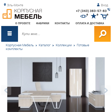
Эль-Монте
Вход
+7 (343) 383-57-83
Зак
0
0
0
обр
О ПРОЕКТЕ
ФАБРИКИ
КОНТАКТЫ
ОПЛАТА И ДОСТАВКА
зво
Корпусная Мебель
Каталог
Коллекции
Готовые
комплекты