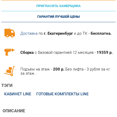
ГАРАНТИЯ ЛУЧШЕЙ ЦЕНЫ
Доставка
по
г. Екатеринбург
и до ТК -
бесплатна.
Сборка
с базовой гарантией
12
месяцев -
19359 р.
Подъём на этаж -
200 р.
Без лифта - 3 рубля за кг.
за этаж.
ТЭГИ
КАБИНЕТ LINE
ГОТОВЫЕ КОМПЛЕКТЫ LINE
ОПИСАНИЕ
Кабинет руководителя LINE - дизайнерская офисня мебель с
металлическими "U"-образными ногами. Настоящий
современный премиум-кабинет. Стильный, эффектный,