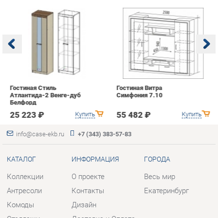
Гостиная Стиль
Гостиная Витра
К
Атлантида-2 Венге-дуб
Симфония 7.10
п
Белфорд
А
с
25 223 ₽
55 482 ₽
Купить
Купить
info@case-ekb.ru
+7 (343) 383-57-83
КАТАЛОГ
ИНФОРМАЦИЯ
ГОРОДА
Коллекции
О проекте
Весь мир
Антресоли
Контакты
Екатеринбург
Комоды
Дизайн
Стеллажи
Доставка и Оплата
Полки
Скидки и Акции
Тумбы
Политика
Шкафы
Гарантия
Комплектующие
Помощь