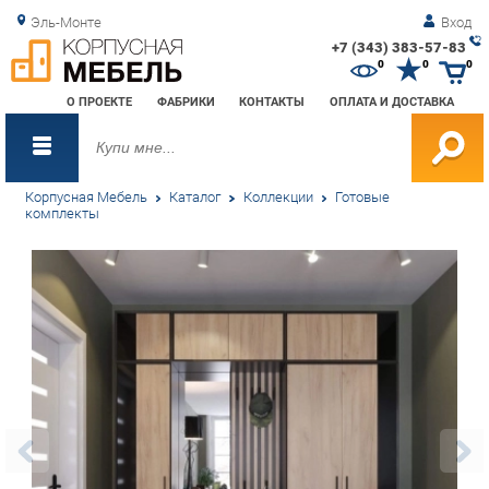
Эль-Монте
Вход
+7 (343) 383-57-83
Зак
0
0
0
обр
О ПРОЕКТЕ
ФАБРИКИ
КОНТАКТЫ
ОПЛАТА И ДОСТАВКА
зво
Корпусная Мебель
Каталог
Коллекции
Готовые
комплекты