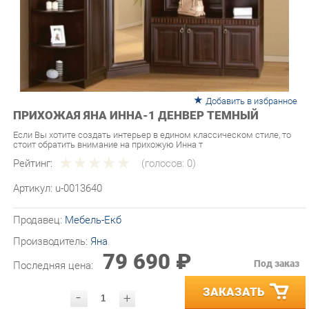
Добавить в избранное
ПРИХОЖАЯ ЯНА ИННА-1 ДЕНВЕР ТЕМНЫЙ
Если Вы хотите создать интерьер в едином классическом стиле, то
стоит обратить внимание на прихожую Инна т
Рейтинг:
(голосов:
0
)
Артикул:
u-0013640
Продавец:
Мебель-Екб
Производитель:
Яна
79 690 ₽
Под заказ
Последняя цена:
ЗАКАЗАТЬ
-
+
Количество:
УТОЧНИТЬ НАЛИЧИЕ