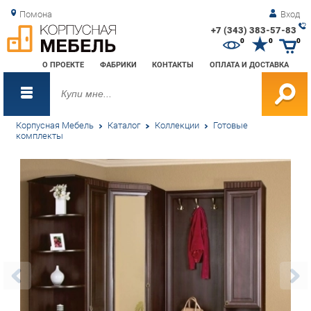
Помона
Вход
+7 (343) 383-57-83
Зак
0
0
0
обр
О ПРОЕКТЕ
ФАБРИКИ
КОНТАКТЫ
ОПЛАТА И ДОСТАВКА
зво
Корпусная Мебель
Каталог
Коллекции
Готовые
комплекты