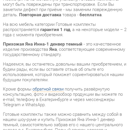
распространяется
гарантия 1 год
, а на некоторые модели – 2
года с момента приобретения.
Прихожая Яна Инна-1 денвер темный
- это качественное
изделие производства
Яна
, соответствующее современному
государственному стандарту.
Надеемся, вы останетесь довольны вашим приобретением, и
будем рады, если вы оставите отзыв об опыте его
использования, который поможет сориентироваться нашим
будущим покупателям.
Кроме формы
обратной связи
получить развёрнутую
консультацию, фото и видеообзор продукции вы можете по
e-mail, телефону в Екатеринбурге и через мессенджеры
Telegram и WhatsApp.
Готовые комплекты также можно сравнить между собой в
нашем шоу-руме и купить Прихожая Яна Инна-1 денвер
темный, самостоятельно забрав его с нашего центрального
склада в г. Екатеринбург. Полный список адресов и
магазинов смотрите на странице
контактов
.
Материал
Мдф
Ширина, мм
1599