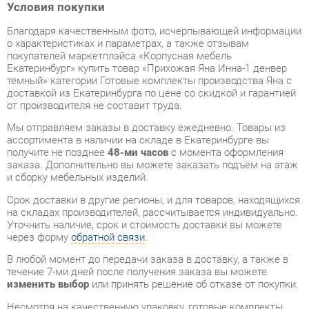
покупателей маркетплэйса «Корпусная мебель
Екатеринбург» купить товар «Прихожая Яна Инна-1 денвер
темный» категории Готовые комплекты производства Яна с
доставкой из Екатеринбурга по цене со скидкой и гарантией
от производителя не составит труда.
Мы отправляем заказы в доставку ежедневно. Товары из
ассортимента в наличии на складе в Екатеринбурге вы
получите не позднее
48-ми часов
с момента оформления
заказа. Дополнительно вы можете заказать подъём на этаж
и сборку мебельных изделий.
Срок доставки в другие регионы, и для товаров, находящихся
на складах производителей, рассчитывается индивидуально.
Уточнить наличие, срок и стоимость доставки вы можете
через форму
обратной связи
.
В любой момент до передачи заказа в доставку, а также в
течение 7-ми дней после получения заказа вы можете
изменить выбор
или принять решение об отказе от покупки.
Несмотря на качественную упаковку, готовые комплекты
могут быть повреждены при транспортировке. Если Вы
заметили дефект при приёме - мы заменим поврежденную
деталь.
Повторная доставка
товара -
бесплатна
.
На всю мебель категории Готовые комплекты