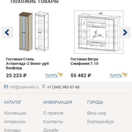
Гостиная Стиль
Гостиная Витра
К
Атлантида-2 Венге-дуб
Симфония 7.10
п
Белфорд
А
с
25 223 ₽
55 482 ₽
Купить
Купить
info@case-ekb.ru
+7 (343) 383-57-83
КАТАЛОГ
ИНФОРМАЦИЯ
ГОРОДА
Коллекции
О проекте
Весь мир
Антресоли
Контакты
Екатеринбург
Комоды
Дизайн
Стеллажи
Доставка и Оплата
Полки
Скидки и Акции
Тумбы
Политика
Шкафы
Гарантия
Комплектующие
Помощь