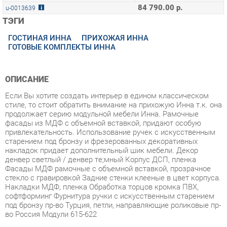
ГОСТИНАЯ ИННА
ПРИХОЖАЯ ИННА
ГОТОВЫЕ КОМПЛЕКТЫ ИННА
ОПИСАНИЕ
Если Вы хотите создать интерьер в едином классическом
стиле, то стоит обратить внимание на прихожую Инна т.к. она
продолжает серию модульной мебели Инна. Рамочные
фасады из МДФ с объемной вставкой, придают особую
привлекательность. Использование ручек с искусственным
старением под бронзу и фрезерованных декоративных
накладок придает дополнительный шик мебели. Декор
денвер светлый / денвер тe;мный Корпус ДСП, пленка
Фасады МДФ рамочные с объемной вставкой, прозрачное
стекло с гравировкой Задние стенки клееные в цвет корпуса.
Накладки МДФ, пленка Обработка торцов кромка ПВХ,
софтформинг Фурнитура ручки с искусственным старением
под бронзу пр-во Турция, петли, направляющие роликовые пр-
во Россия Модули 615-622
Условия покупки
Благодаря качественным фото, исчерпывающей информации
о характеристиках и параметрах, а также отзывам