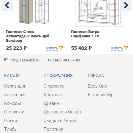
с
25 223 ₽
55 482 ₽
Купить
Купить
info@case-ekb.ru
+7 (343) 383-57-83
КАТАЛОГ
ИНФОРМАЦИЯ
ГОРОДА
Коллекции
О проекте
Весь мир
Антресоли
Контакты
Екатеринбург
Комоды
Дизайн
Стеллажи
Доставка и Оплата
Полки
Скидки и Акции
Тумбы
Политика
Шкафы
Гарантия
Комплектующие
Помощь
КОНТАКТЫ
Шоурум и склад самовывоза
Адрес: г. Березовский, ул.