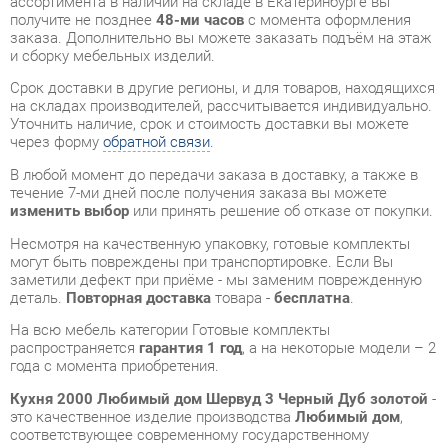
на складах производителей, рассчитывается индивидуально.
Уточнить наличие, срок и стоимость доставки вы можете
через форму
обратной связи
.
В любой момент до передачи заказа в доставку, а также в
течение 7-ми дней после получения заказа вы можете
изменить выбор
или принять решение об отказе от покупки.
Несмотря на качественную упаковку, готовые комплекты
могут быть повреждены при транспортировке. Если Вы
заметили дефект при приёме - мы заменим поврежденную
деталь.
Повторная доставка
товара -
бесплатна
.
На всю мебель категории Готовые комплекты
распространяется
гарантия 1 год
, а на некоторые модели – 2
года с момента приобретения.
Кухня 2000 Любимый дом Шервуд 3 Черный Дуб золотой
-
это качественное изделие производства
Любимый дом
,
соответствующее современному государственному
стандарту.
Надеемся, вы останетесь довольны вашим приобретением, и
будем рады, если вы оставите отзыв об опыте его
использования, который поможет сориентироваться нашим
будущим покупателям.