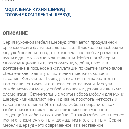
ОПИСАНИЕ
Серия кухонной мебели Шервуд отличается продуманной
эргономикой и функциональностью. Широкое разнообразие
модулей позволит создать комплект под любые размеры
кухни и даже угловые модификации. Мебель этой серии
многофункциональна, эргономична, удобна, проста и
долговечна в процессе эксплуатации покрытие материалов
обеспечивает защиту от истирания, мелких сколов и
царапин. Коллекция Шервуд - это отличный вариант для
построения оптимального пространства кухни. Модули
комбинируются между собой и со всеми дополнительными
элементами. Отличительные черты набора мебели для кухни
Шервуд - минималистичный дизайн, простота, четкость и
лаконичность линий. Этот набор мебели понравится как
любителям классики, так и ценителям современных
тенденций в мебельном дизайне. С такой мебелью интерьер
кухни становится уютным, домашним и элегантным. Серия
мебели Шервуд - это современное и качественное
оснащение для любой кухни. Светлая и гармоничная кухня
Шервуд привнесет атмосферу уюта и комфорта в ваш
интерьер и поможет почувствовать себя искусным творцом
кулинарных изысков. Широкая база элементов, позволит