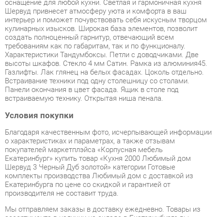
создать полноценный гарнитур, отвечающий всем
требованиям как по габаритам, так и по функционалу.
Характеристики Тандумбоксы. Петли с доводчиками. Две
высоты шкафов. Стекло 4 мм Сатин. Рамка из алюминия45.
Газлифты. Лак глянец на белых фасадах. Цоколь отдельно.
Встраивание техники под одну столешницу со столами.
Панели окончания в цвет фасада. Ящик в столе под
встраиваемую технику. Открытая ниша пенала.
Условия покупки
Благодаря качественным фото, исчерпывающей информации
о характеристиках и параметрах, а также отзывам
покупателей маркетплэйса «Корпусная мебель
Екатеринбург» купить товар «Кухня 2000 Любимый дом
Шервуд 3 Черный Дуб золотой» категории Готовые
комплекты производства Любимый дом с доставкой из
Екатеринбурга по цене со скидкой и гарантией от
производителя не составит труда.
Мы отправляем заказы в доставку ежедневно. Товары из
ассортимента в наличии на складе в Екатеринбурге вы
получите не позднее
48-ми часов
с момента оформления
заказа. Дополнительно вы можете заказать подъём на этаж
и сборку мебельных изделий.
Срок доставки в другие регионы, и для товаров, находящихся