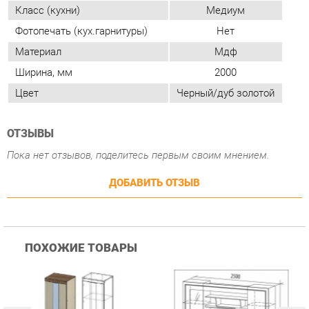
Цвет
Черный/дуб золотой
ОТЗЫВЫ
Пока нет отзывов, поделитесь первым своим мнением.
ДОБАВИТЬ ОТЗЫВ
ПОХОЖИЕ ТОВАРЫ
Гостиная Стиль
Гостиная Витра
К
Атлантида-2 Венге-дуб
Симфония 7.10
п
Белфорд
А