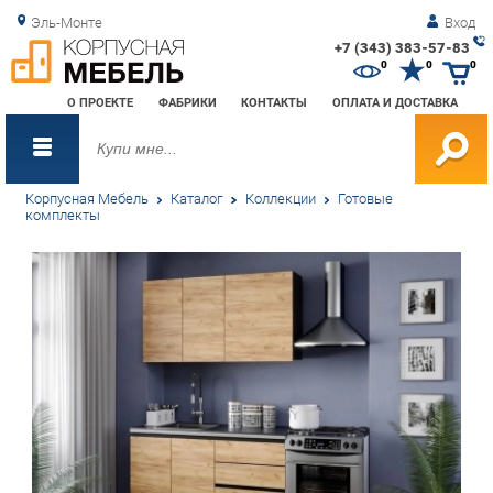
Эль-Монте
Вход
+7 (343) 383-57-83
Зак
0
0
0
обр
О ПРОЕКТЕ
ФАБРИКИ
КОНТАКТЫ
ОПЛАТА И ДОСТАВКА
зво
Корпусная Мебель
Каталог
Коллекции
Готовые
комплекты