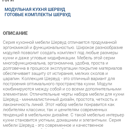
ОПИСАНИЕ
Серия кухонной мебели Шервуд отличается продуманной
эргономикой и функциональностью. Широкое разнообразие
модулей позволит создать комплект под любые размеры
кухни и даже угловые модификации. Мебель этой серии
многофункциональна, эргономична, удобна, проста и
долговечна в процессе эксплуатации покрытие материалов
обеспечивает защиту от истирания, мелких сколов и
царапин. Коллекция Шервуд - это отличный вариант для
построения оптимального пространства кухни. Модули
комбинируются между собой и со всеми дополнительными
элементами. Отличительные черты набора мебели для кухни
Шервуд - минималистичный дизайн, простота, четкость и
лаконичность линий. Этот набор мебели понравится как
любителям классики, так и ценителям современных
тенденций в мебельном дизайне. С такой мебелью интерьер
кухни становится уютным, домашним и элегантным. Серия
мебели Шервуд - это современное и качественное
оснащение для любой кухни. Светлая и гармоничная кухня
Шервуд привнесет атмосферу уюта и комфорта в ваш
интерьер и поможет почувствовать себя искусным творцом
кулинарных изысков. Широкая база элементов, позволит