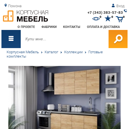
Помона
Вход
+7 (343) 383-57-83
Зак
0
0
0
обр
О ПРОЕКТЕ
ФАБРИКИ
КОНТАКТЫ
ОПЛАТА И ДОСТАВКА
зво
Корпусная Мебель
Каталог
Коллекции
Готовые
комплекты