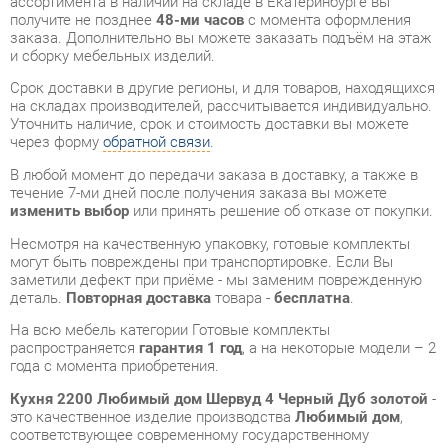
на складах производителей, рассчитывается индивидуально.
Уточнить наличие, срок и стоимость доставки вы можете
через форму
обратной связи
.
В любой момент до передачи заказа в доставку, а также в
течение 7-ми дней после получения заказа вы можете
изменить выбор
или принять решение об отказе от покупки.
Несмотря на качественную упаковку, готовые комплекты
могут быть повреждены при транспортировке. Если Вы
заметили дефект при приёме - мы заменим поврежденную
деталь.
Повторная доставка
товара -
бесплатна
.
На всю мебель категории Готовые комплекты
распространяется
гарантия 1 год
, а на некоторые модели – 2
года с момента приобретения.
Кухня 2200 Любимый дом Шервуд 4 Черный Дуб золотой
-
это качественное изделие производства
Любимый дом
,
соответствующее современному государственному
стандарту.
Надеемся, вы останетесь довольны вашим приобретением, и
будем рады, если вы оставите отзыв об опыте его
использования, который поможет сориентироваться нашим
будущим покупателям.