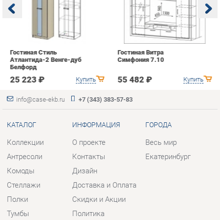
с
25 223 ₽
55 482 ₽
Купить
Купить
info@case-ekb.ru
+7 (343) 383-57-83
КАТАЛОГ
ИНФОРМАЦИЯ
ГОРОДА
Коллекции
О проекте
Весь мир
Антресоли
Контакты
Екатеринбург
Комоды
Дизайн
Стеллажи
Доставка и Оплата
Полки
Скидки и Акции
Тумбы
Политика
Шкафы
Гарантия
Комплектующие
Помощь
КОНТАКТЫ
Шоурум и склад самовывоза
Адрес: г. Березовский, ул.