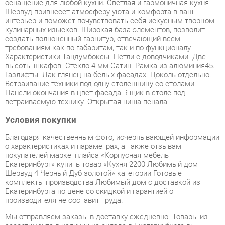
создать полноценный гарнитур, отвечающий всем
требованиям как по габаритам, так и по функционалу.
Характеристики Тандумбоксы. Петли с доводчиками. Две
высоты шкафов. Стекло 4 мм Сатин. Рамка из алюминия45.
Газлифты. Лак глянец на белых фасадах. Цоколь отдельно.
Встраивание техники под одну столешницу со столами.
Панели окончания в цвет фасада. Ящик в столе под
встраиваемую технику. Открытая ниша пенала.
Условия покупки
Благодаря качественным фото, исчерпывающей информации
о характеристиках и параметрах, а также отзывам
покупателей маркетплэйса «Корпусная мебель
Екатеринбург» купить товар «Кухня 2200 Любимый дом
Шервуд 4 Черный Дуб золотой» категории Готовые
комплекты производства Любимый дом с доставкой из
Екатеринбурга по цене со скидкой и гарантией от
производителя не составит труда.
Мы отправляем заказы в доставку ежедневно. Товары из
ассортимента в наличии на складе в Екатеринбурге вы
получите не позднее
48-ми часов
с момента оформления
заказа. Дополнительно вы можете заказать подъём на этаж
и сборку мебельных изделий.
Срок доставки в другие регионы, и для товаров, находящихся