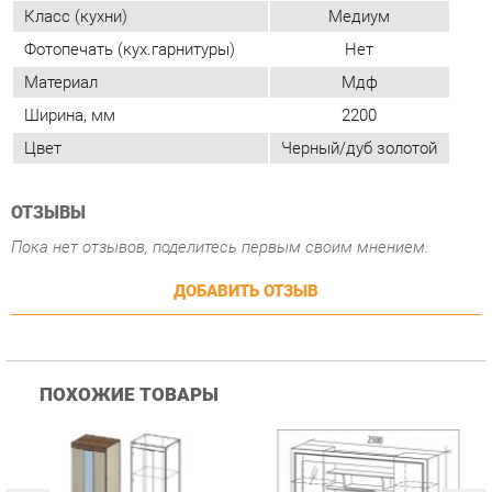
Цвет
Черный/дуб золотой
ОТЗЫВЫ
Пока нет отзывов, поделитесь первым своим мнением.
ДОБАВИТЬ ОТЗЫВ
ПОХОЖИЕ ТОВАРЫ
Гостиная Стиль
Гостиная Витра
К
Атлантида-2 Венге-дуб
Симфония 7.10
п
Белфорд
А