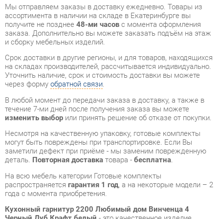
Срок доставки в другие регионы, и для товаров, находящихся
на складах производителей, рассчитывается индивидуально.
Уточнить наличие, срок и стоимость доставки вы можете
через форму
обратной связи
.
В любой момент до передачи заказа в доставку, а также в
течение 7-ми дней после получения заказа вы можете
изменить выбор
или принять решение об отказе от покупки.
Несмотря на качественную упаковку, готовые комплекты
могут быть повреждены при транспортировке. Если Вы
заметили дефект при приёме - мы заменим поврежденную
деталь.
Повторная доставка
товара -
бесплатна
.
На всю мебель категории Готовые комплекты
распространяется
гарантия 1 год
, а на некоторые модели – 2
года с момента приобретения.
Кухонный гарнитур 2200 Любимый дом Винченца 4
Черный Дуб Крафт белый
- это качественное изделие
производства
Любимый дом
, соответствующее
современному государственному стандарту.
Надеемся, вы останетесь довольны вашим приобретением, и
будем рады, если вы оставите отзыв об опыте его
использования, который поможет сориентироваться нашим