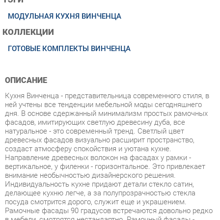
КОЛЛЕКЦИИ
ГОТОВЫЕ КОМПЛЕКТЫ ВИНЧЕНЦА
ОПИСАНИЕ
Кухня Винченца - представительница современного стиля, в
ней учтены все тенденции мебельной моды сегодняшнего
дня. В основе сдержанный минимализм простых рамочных
фасадов, имитирующих светлую древесину дуба, все
натуральное - это современный тренд. Светлый цвет
древесных фасадов визуально расширит пространство,
создаст атмосферу спокойствия и уютана кухне.
Направление древесных волокон на фасадах у рамки -
вертикальное, у филенки - горизонтальное. Это привлекает
внимание необычностью дизайнерского решения.
Индивидуальность кухне придают детали стекло сатин,
делающее кухню легче, а за полупрозрачностью стекла
посуда смотрится дорого, служит еще и украшением.
Рамочные фасады 90 градусов встречаются довольно редко
в мебели, смотрятся нестандартно. Рамочный фасады -
самая надежная конструкция, кухня будет долго служить.
Черные лаконичные ручки контрастный акцент,
подчеркивающий светлый природный цвет.Они практичны и
удобны в использовании. Модули с ящиками добавят