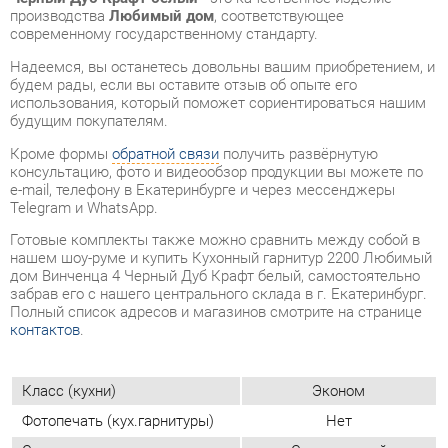
будущим покупателям.
Кроме формы
обратной связи
получить развёрнутую
консультацию, фото и видеообзор продукции вы можете по
e-mail, телефону в Екатеринбурге и через мессенджеры
Telegram и WhatsApp.
Готовые комплекты также можно сравнить между собой в
нашем шоу-руме и купить Кухонный гарнитур 2200 Любимый
дом Винченца 4 Черный Дуб Крафт белый, самостоятельно
забрав его с нашего центрального склада в г. Екатеринбург.
Полный список адресов и магазинов смотрите на странице
контактов
.
Класс (кухни)
Эконом
Фотопечать (кух.гарнитуры)
Нет
Стиль интерьера
Современный
Угловой модуль
Есть
Шкаф под встроенную
Есть
технику
Бутылочница
Есть