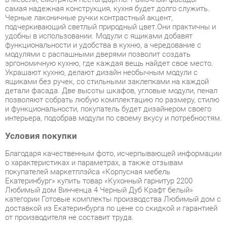
функциональности и удобства в кухню, а чередование с
модулями с распашными дверями позволит создать
эргономичную кухню, где каждая вещь найдет свое место.
Украшают кухню, делают дизайн необычным модули с
ящиками без ручек, со стильными заклепками на каждой
детали фасада. Две высоты шкафов, угловые модули, пенал
позволяют собрать любую комплектацию по размеру, стилю
и функциональности, покупатель будет дизайнером своего
интерьера, подобрав модули по своему вкусу и потребностям.
Условия покупки
Благодаря качественным фото, исчерпывающей информации
о характеристиках и параметрах, а также отзывам
покупателей маркетплэйса «Корпусная мебель
Екатеринбург» купить товар «Кухонный гарнитур 2200
Любимый дом Винченца 4 Черный Дуб Крафт белый»
категории Готовые комплекты производства Любимый дом с
доставкой из Екатеринбурга по цене со скидкой и гарантией
от производителя не составит труда.
Мы отправляем заказы в доставку ежедневно. Товары из
ассортимента в наличии на складе в Екатеринбурге вы
получите не позднее
48-ми часов
с момента оформления
заказа. Дополнительно вы можете заказать подъём на этаж
и сборку мебельных изделий.