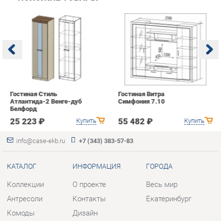
Гостиная Стиль
Гостиная Витра
К
Атлантида-2 Венге-дуб
Симфония 7.10
п
Белфорд
А
с
25 223 ₽
55 482 ₽
Купить
Купить
info@case-ekb.ru
+7 (343) 383-57-83
КАТАЛОГ
ИНФОРМАЦИЯ
ГОРОДА
Коллекции
О проекте
Весь мир
Антресоли
Контакты
Екатеринбург
Комоды
Дизайн
Стеллажи
Доставка и Оплата
Полки
Скидки и Акции
Тумбы
Политика
Шкафы
Гарантия
Комплектующие
Помощь