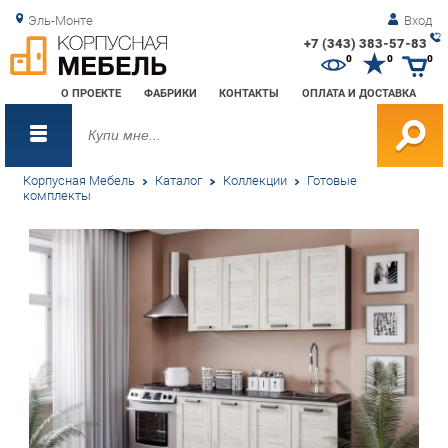
Эль-Монте
Вход
+7 (343) 383-57-83
Зак
0
0
0
обр
О ПРОЕКТЕ
ФАБРИКИ
КОНТАКТЫ
ОПЛАТА И ДОСТАВКА
зво
Корпусная Мебель
Каталог
Коллекции
Готовые
комплекты