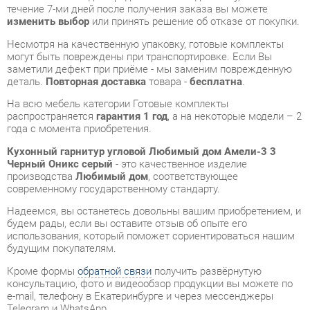
заметили дефект при приёме - мы заменим поврежденную
деталь.
Повторная доставка
товара -
бесплатна
.
На всю мебель категории Готовые комплекты
распространяется
гарантия 1 год
, а на некоторые модели – 2
года с момента приобретения.
Кухонный гарнитур угловой Любимый дом Амели-3 3
Черный Оникс серый
- это качественное изделие
производства
Любимый дом
, соответствующее
современному государственному стандарту.
Надеемся, вы останетесь довольны вашим приобретением, и
будем рады, если вы оставите отзыв об опыте его
использования, который поможет сориентироваться нашим
будущим покупателям.
Кроме формы
обратной связи
получить развёрнутую
консультацию, фото и видеообзор продукции вы можете по
e-mail, телефону в Екатеринбурге и через мессенджеры
Telegram и WhatsApp.
Готовые комплекты также можно сравнить между собой в
нашем шоу-руме и купить Кухонный гарнитур угловой
Любимый дом Амели-3 3 Черный Оникс серый,
самостоятельно забрав его с нашего центрального склада в
г. Екатеринбург. Полный список адресов и магазинов