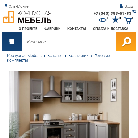
Эль-Монте
Вход
+7 (343) 383-57-83
Зак
0
0
0
обр
О ПРОЕКТЕ
ФАБРИКИ
КОНТАКТЫ
ОПЛАТА И ДОСТАВКА
зво
Корпусная Мебель
Каталог
Коллекции
Готовые
комплекты