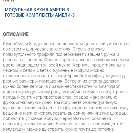
ОПИСАНИЕ
КухняАмели-3- идеальное решение для ценителей удобного и
при этом индивидуального стиля. Строгую форму
прямоугольного профиля подчеркивает изящная ручка и
резьба на фасадах. Фасады представлены в глубоком сером
цвете, задающем тон всей кухне. Корпусы представлены в
чёрном и белом цветах. Кухонные модули можно
скомпоновать и создать гарнитур любой конфигурации под
разные размеры помещения. Вставки из стекла делают
кухню более лёгкой, а дизайн нестандартным. Благодаря
широкому модульному ряду кухниАмели-3можно обустроить
каждый сантиметр пространства, создав максимально
функциональную кухню. Вы получаете индивидуальную
кухню по фабричной цене. По функциональному и стилевому
решению можно использовать высокие или низкие шкафы,
добавлять угловые модули, чередовать их, создавая
необычную композицию. Высокие шкафы - преимущество
коллекции, можно выстроить кухню почти до потолка -
удобно уложить на верхние полки редко используемые вещи.
Стиль - классический, итальянский.
Условия покупки