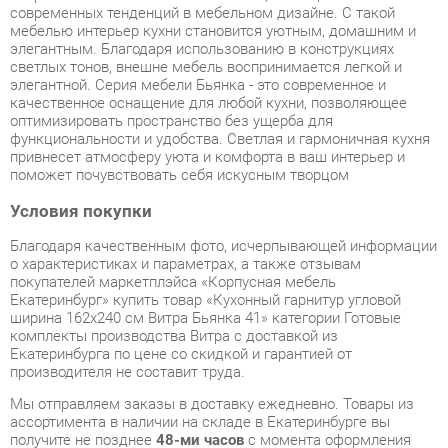
элегантной. Серия мебели Бьянка - это современное и
качественное оснащение для любой кухни, позволяющее
оптимизировать пространство без ущерба для
функциональности и удобства. Светлая и гармоничная кухня
привнесет атмосферу уюта и комфорта в ваш интерьер и
поможет почувствовать себя искусным творцом
Условия покупки
Благодаря качественным фото, исчерпывающей информации
о характеристиках и параметрах, а также отзывам
покупателей маркетплэйса «Корпусная мебель
Екатеринбург» купить товар «Кухонный гарнитур угловой
ширина 162х240 см Витра Бьянка 41» категории Готовые
комплекты производства Витра с доставкой из
Екатеринбурга по цене со скидкой и гарантией от
производителя не составит труда.
Мы отправляем заказы в доставку ежедневно. Товары из
ассортимента в наличии на складе в Екатеринбурге вы
получите не позднее
48-ми часов
с момента оформления
заказа. Дополнительно вы можете заказать подъём на этаж
и сборку мебельных изделий.
Срок доставки в другие регионы, и для товаров, находящихся
на складах производителей, рассчитывается индивидуально.