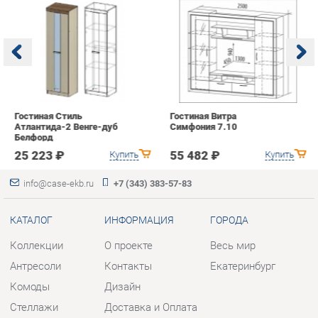
Гостиная Стиль
Гостиная Витра
К
Атлантида-2 Венге-дуб
Симфония 7.10
п
Белфорд
А
с
25 223 ₽
55 482 ₽
Купить
Купить
info@case-ekb.ru
+7 (343) 383-57-83
КАТАЛОГ
ИНФОРМАЦИЯ
ГОРОДА
Коллекции
О проекте
Весь мир
Антресоли
Контакты
Екатеринбург
Комоды
Дизайн
Стеллажи
Доставка и Оплата
Полки
Скидки и Акции
Тумбы
Политика
Шкафы
Гарантия
Комплектующие
Помощь
КОНТАКТЫ