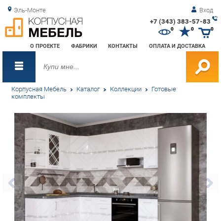
Эль-Монте
Вход
+7 (343) 383-57-83
Зак
0
0
0
обр
О ПРОЕКТЕ
ФАБРИКИ
КОНТАКТЫ
ОПЛАТА И ДОСТАВКА
зво
Корпусная Мебель
Каталог
Коллекции
Готовые
комплекты