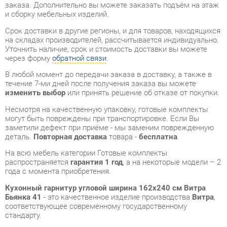
Уточнить наличие, срок и стоимость доставки вы можете
через форму
обратной связи
.
В любой момент до передачи заказа в доставку, а также в
течение 7-ми дней после получения заказа вы можете
изменить выбор
или принять решение об отказе от покупки.
Несмотря на качественную упаковку, готовые комплекты
могут быть повреждены при транспортировке. Если Вы
заметили дефект при приёме - мы заменим поврежденную
деталь.
Повторная доставка
товара -
бесплатна
.
На всю мебель категории Готовые комплекты
распространяется
гарантия 1 год
, а на некоторые модели – 2
года с момента приобретения.
Кухонный гарнитур угловой ширина 162х240 см Витра
Бьянка 41
- это качественное изделие производства
Витра
,
соответствующее современному государственному
стандарту.
Надеемся, вы останетесь довольны вашим приобретением, и
будем рады, если вы оставите отзыв об опыте его
использования, который поможет сориентироваться нашим
будущим покупателям.
Кроме формы
обратной связи
получить развёрнутую