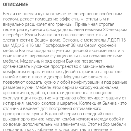
лоском, делает помещение эффектным, стильным и
визуально расширяет его границы. Привычная строгая
геометрия кухонного фасада дополнена нежным 3D-декором
в серебре. Кухня Бьянка это воплощение чистоты и
элегантности в Вашем доме. Основные материалы ЛДСП 16
мм МДФ 3 и 16 мм Постформинг 38 мм Серия кухонной
мебели Бьянка создана с учетом ценовой экономичности в
сочетании с широкими функциональными возможностями
мебели. Модельный ряд серии Бьянка позволяет
организовать кухонное пространство с максимальным
комфортом и практичностью.Дизайн строится на простоте
линий и элегантности декора. Модульные элементы
позволяют создать кухню любой конфигурации и под разные
размеры кухни. Мебель этой серии многофункциональна,
эргономична, удобна, проста и долговечна в процессе
эксплуатации покрытие материалов обеспечивает защиту от
истирания, мелких сколов и царапин. Коллекция Бьянка - это
отличный вариант для построения оптимального
пространства кухни. В данной серии на передний план
выходит эргономика модули комбинируются между собой и
со всеми дополнительными элементами. Этот набор мебели
понравится как любителям классики, так и ценителям
современных тенденций в мебельном дизайне. С такой
мебелью интерьер кухни становится уютным, домашним и
элегантным. Благодаря использованию в конструкциях
светлых тонов, внешне мебель воспринимается легкой и