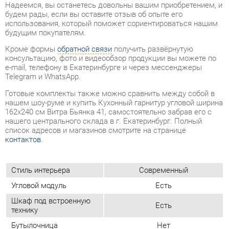
консультацию, фото и видеообзор продукции вы можете по
e-mail, телефону в Екатеринбурге и через мессенджеры
Telegram и WhatsApp.
Готовые комплекты также можно сравнить между собой в
нашем шоу-руме и купить Кухонный гарнитур угловой ширина
162х240 см Витра Бьянка 41, самостоятельно забрав его с
нашего центрального склада в г. Екатеринбург. Полный
список адресов и магазинов смотрите на странице
контактов
.
Стиль интерьера
Современный
Угловой модуль
Есть
Шкаф под встроенную
Есть
технику
Бутылочница
Нет
Класс (кухни)
Медиум
Материал
Лдсп
Белый шпон/белый глянец
Цвет
маргарита
Вес упаковок, кг
380.931