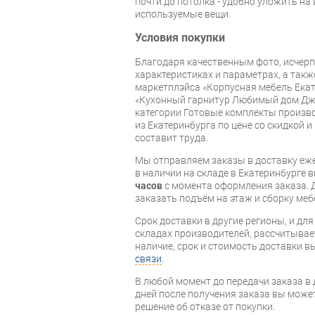
почти до потолка - удобно уложить на
используемые вещи.
Условия покупки
Благодаря качественным фото, исче
характеристиках и параметрах, а так
маркетплэйса «Корпусная мебель Екат
«Кухонный гарнитур Любимый дом Дж
категории Готовые комплекты произв
из Екатеринбурга по цене со скидкой и
составит труда.
Мы отправляем заказы в доставку еже
в наличии на складе в Екатеринбурге 
часов
с момента оформления заказа. 
заказать подъём на этаж и сборку ме
Срок доставки в другие регионы, и дл
складах производителей, рассчитывае
наличие, срок и стоимость доставки 
связи
.
В любой момент до передачи заказа в д
дней после получения заказа вы може
решение об отказе от покупки.