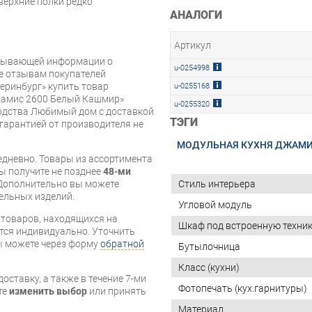
 верхние полки редко
АНАЛОГИ
Артикул
рпывающей информации о
u-0254998
же отзывам покупателей
еринбург» купить товар
u-0255168
амис 2600 Белый Кашмир»
u-0255320
одства Любимый дом с доставкой
ТЭГИ
 гарантией от производителя не
МОДУЛЬНАЯ КУХНЯ ДЖАМ
дневно. Товары из ассортимента
вы получите не позднее
48-ми
Стиль интерьера
Дополнительно вы можете
бельных изделий.
Угловой модуль
я товаров, находящихся на
Шкаф под встроенную техни
тся индивидуально. Уточнить
вы можете через форму
обратной
Бутылочница
Класс (кухни)
оставку, а также в течение 7-ми
Фотопечать (кух.гарнитуры)
те
изменить выбор
или принять
Материал