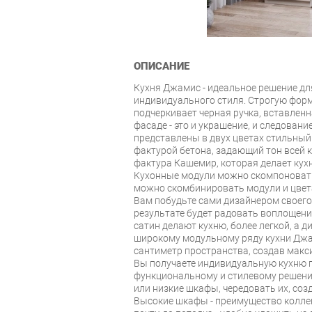
ОПИСАНИЕ
Кухня Джамис - идеальное решение для
индивидуального стиля. Строгую фор
подчеркивает черная ручка, вставлен
фасаде - это и украшение, и следован
представлены в двух цветах стильный
фактурой бетона, задающий тон всей 
фактура Кашемир, которая делает кух
Кухонные модули можно скомпоновать 
можно скомбинировать модули и цвета
Вам побудьте сами дизайнером своего 
результате будет радовать воплощени
сатин делают кухню, более легкой, а 
широкому модульному ряду кухни Дж
сантиметр пространства, создав мак
Вы получаете индивидуальную кухню п
функциональному и стилевому решен
или низкие шкафы, чередовать их, со
Высокие шкафы - преимущество колле