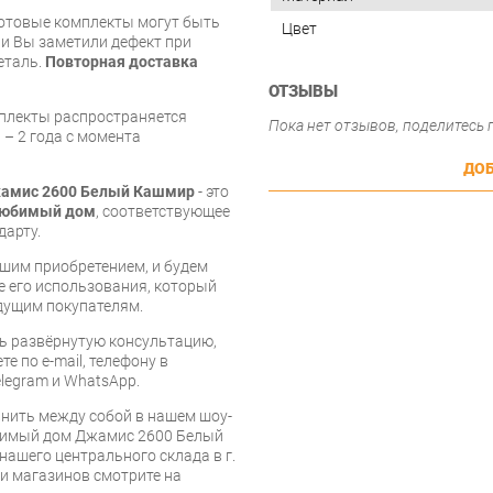
готовые комплекты могут быть
Цвет
и Вы заметили дефект при
еталь.
Повторная доставка
ОТЗЫВЫ
мплекты распространяется
Пока нет отзывов, поделитесь
 – 2 года с момента
ДОБ
жамис 2600 Белый Кашмир
- это
юбимый дом
, соответствующее
дарту.
шим приобретением, и будем
е его использования, который
дущим покупателям.
ь развёрнутую консультацию,
е по e-mail, телефону в
legram и WhatsApp.
нить между собой в нашем шоу-
бимый дом Джамис 2600 Белый
нашего центрального склада в г.
 и магазинов смотрите на