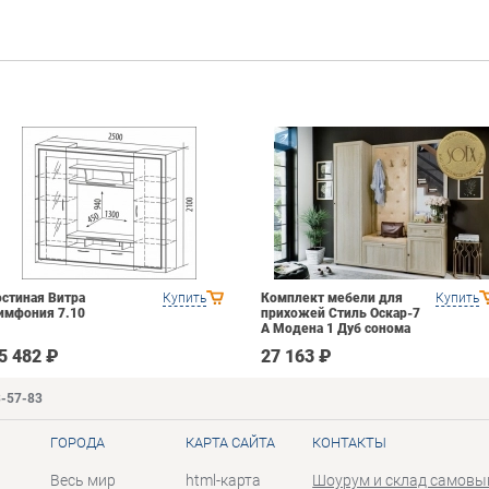
остиная Витра
Купить
Комплект мебели для
Купить
имфония 7.10
прихожей Стиль Оскар-7
А Модена 1 Дуб сонома
светлый Крем
5 482 ₽
27 163 ₽
3-57-83
ГОРОДА
КАРТА САЙТА
КОНТАКТЫ
Весь мир
html-карта
Шоурум и склад самовы