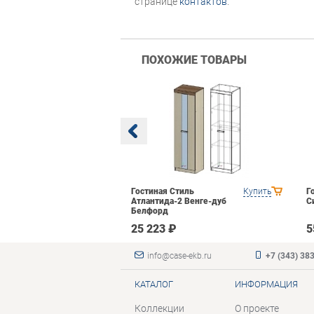
странице
контактов
.
ПОХОЖИЕ ТОВАРЫ
 Domani
Купить
Гостиная Стиль
Купить
Г
рех Донской
Атлантида-2 Венге-дуб
С
Белфорд
₽
25 223 ₽
5
info@case-ekb.ru
+7 (343) 38
КАТАЛОГ
ИНФОРМАЦИЯ
Коллекции
О проекте