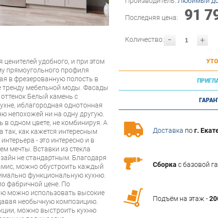
Производитель:
Любимый д
91 7
Последняя цена:
-
+
Количество:
 ценителей удобного, и при этом
УТО
му прямоугольного профиля
ная в фрезерованную полость в
ПРИГЛ
ие тренду мебельной моды. Фасады
 оттенок Белый камень с
ГАРАН
кухне, иблагородная однотонная
ню непохожей ни на одну другую.
в одном цвете, не комбинируя. А
Доставка
по
г. Екат
 так, как кажется интересным
интерьера - это интересно и в
ем мечты. Вставки из стекла
дизайн не стандартным. Благодаря
Сборка
с базовой г
амис, можно обустроить каждый
симально функциональную кухню.
о фабричной цене. По
ию можно использовать высокие
Подъём на этаж -
20
здавая необычную композицию.
кции, можно выстроить кухню