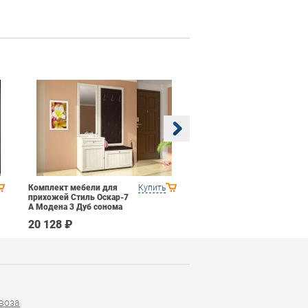
Комплект мебели для
Купить
Гостиная 7 Domani
прихожей Стиль Оскар-7
Ливорно Дуб Сонома
А Модена 3 Дуб сонома
светлый Крем
20 128 ₽
46 390 ₽
воза