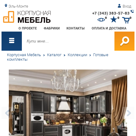
Эль-Монте
Вход
+7 (343) 383-57-83
Зак
0
0
0
обр
О ПРОЕКТЕ
ФАБРИКИ
КОНТАКТЫ
ОПЛАТА И ДОСТАВКА
зво
Корпусная Мебель
Каталог
Коллекции
Готовые
комплекты