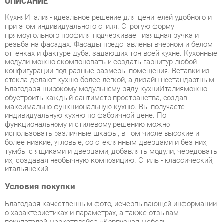
прямоугольного профиля подчеркивает изящная ручка и
резьба на фасадах. Фасады представлены вчерном и белом
оттенках и фактуре дуба, задающих тон всей кухне. Кухонные
модули можно скомпоновать и создать гарнитур любой
конфигурации под разные размеры помещения. Вставки из
стекла делают кухню более лёгкой, а дизайн нестандартным.
Благодаря широкому модульному ряду кухниИталияможно
обустроить каждый сантиметр пространства, создав
максимально функциональную кухню. Вы получаете
индивидуальную кухню по фабричной цене. По
функциональному и стилевому решению можно
использовать различные шкафы, в том числе высокие и
более низкие, угловые, со стеклянным дверцами и без них,
тумбы с ящиками и дверцами, добавлять модули, чередовать
их, создавая необычную композицию. Стиль - классический,
итальянский.
Условия покупки
Благодаря качественным фото, исчерпывающей информации
о характеристиках и параметрах, а также отзывам
покупателей маркетплэйса «Корпусная мебель
Екатеринбург» купить товар «Кухонный гарнитур угловой
Любимый дом Италия 07 Черный Дуб темный» категории
Готовые комплекты производства Любимый дом с
доставкой из Екатеринбурга по цене со скидкой и гарантией