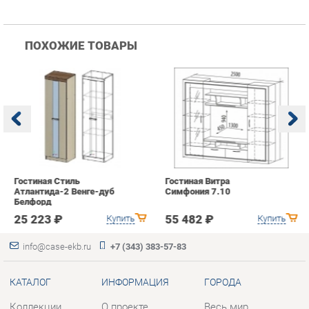
Гостиная Стиль
Гостиная Витра
К
Атлантида-2 Венге-дуб
Симфония 7.10
п
Белфорд
А
с
25 223 ₽
55 482 ₽
Купить
Купить
info@case-ekb.ru
+7 (343) 383-57-83
КАТАЛОГ
ИНФОРМАЦИЯ
ГОРОДА
Коллекции
О проекте
Весь мир
Антресоли
Контакты
Екатеринбург
Комоды
Дизайн
Стеллажи
Доставка и Оплата
Полки
Скидки и Акции
Тумбы
Политика