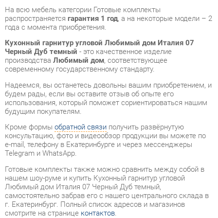
Черный Дуб темный
- это качественное изделие
производства
Любимый дом
, соответствующее
современному государственному стандарту.
Надеемся, вы останетесь довольны вашим приобретением, и
будем рады, если вы оставите отзыв об опыте его
использования, который поможет сориентироваться нашим
будущим покупателям.
Кроме формы
обратной связи
получить развёрнутую
консультацию, фото и видеообзор продукции вы можете по
e-mail, телефону в Екатеринбурге и через мессенджеры
Telegram и WhatsApp.
Готовые комплекты также можно сравнить между собой в
нашем шоу-руме и купить Кухонный гарнитур угловой
Любимый дом Италия 07 Черный Дуб темный,
самостоятельно забрав его с нашего центрального склада в
г. Екатеринбург. Полный список адресов и магазинов
смотрите на странице
контактов
.
Класс (кухни)
Медиум
Фотопечать (кух.гарнитуры)
Нет
Стиль интерьера
Классический