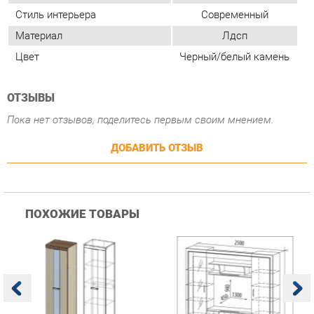
ОТЗЫВЫ
Пока нет отзывов, поделитесь первым своим мнением.
ДОБАВИТЬ ОТЗЫВ
ПОХОЖИЕ ТОВАРЫ
Гостиная Стиль
Гостиная Витра
К
Атлантида-2 Венге-дуб
Симфония 7.10
п
Белфорд
А
с
25 223 ₽
55 482 ₽
Купить
Купить
info@case-ekb.ru
+7 (343) 383-57-83