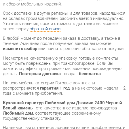
через форму
обратной связи
.
В любой момент до передачи заказа в доставку, а также в
течение 7-ми дней после получения заказа вы можете
изменить выбор
или принять решение об отказе от покупки.
Несмотря на качественную упаковку, готовые комплекты
могут быть повреждены при транспортировке. Если Вы
заметили дефект при приёме - мы заменим поврежденную
деталь.
Повторная доставка
товара -
бесплатна
.
На всю мебель категории Готовые комплекты
распространяется
гарантия 1 год
, а на некоторые модели – 2
года с момента приобретения.
Кухонный гарнитур Любимый дом Джамис 2400 Черный
Белый камень
- это качественное изделие производства
Любимый дом
, соответствующее современному
государственному стандарту.
Надеемся, вы останетесь довольны вашим приобретением, и
будем рады, если вы оставите отзыв об опыте его
использования, который поможет сориентироваться нашим
будущим покупателям.
Кроме формы
обратной связи
получить развёрнутую
консультацию, фото и видеообзор продукции вы можете по