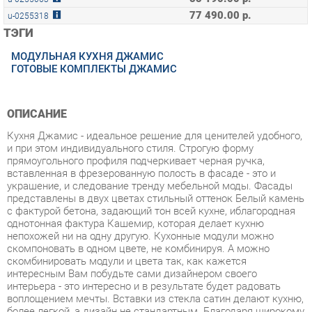
МОДУЛЬНАЯ КУХНЯ ДЖАМИС
ГОТОВЫЕ КОМПЛЕКТЫ ДЖАМИС
ОПИСАНИЕ
Кухня Джамис - идеальное решение для ценителей удобного,
и при этом индивидуального стиля. Строгую форму
прямоугольного профиля подчеркивает черная ручка,
вставленная в фрезерованную полость в фасаде - это и
украшение, и следование тренду мебельной моды. Фасады
представлены в двух цветах стильный оттенок Белый камень
с фактурой бетона, задающий тон всей кухне, иблагородная
однотонная фактура Кашемир, которая делает кухню
непохожей ни на одну другую. Кухонные модули можно
скомпоновать в одном цвете, не комбинируя. А можно
скомбинировать модули и цвета так, как кажется
интересным Вам побудьте сами дизайнером своего
интерьера - это интересно и в результате будет радовать
воплощением мечты. Вставки из стекла сатин делают кухню,
более легкой, а дизайн не стандартным. Благодаря широкому
модульному ряду кухни Джамис, можно обустроить каждый
сантиметр пространства, создав максимально
функциональную кухню. Вы получаете индивидуальную
кухню по фабричной цене. По функциональному и стилевому