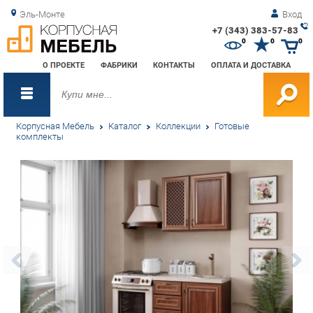
Эль-Монте
Вход
+7 (343) 383-57-83
Зак
0
0
0
обр
О ПРОЕКТЕ
ФАБРИКИ
КОНТАКТЫ
ОПЛАТА И ДОСТАВКА
зво
Корпусная Мебель
Каталог
Коллекции
Готовые
комплекты