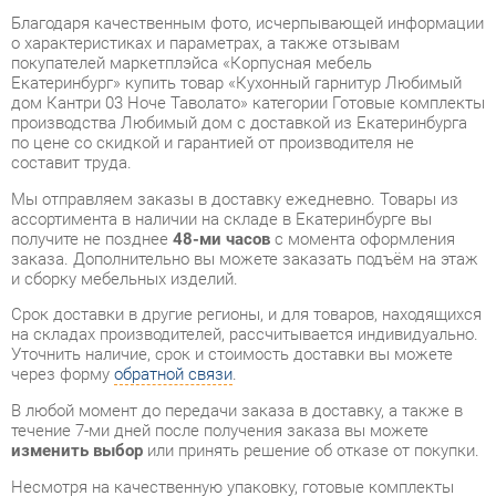
Екатеринбург» купить товар «Кухонный гарнитур Любимый
дом Кантри 03 Ноче Таволато» категории Готовые комплекты
производства Любимый дом с доставкой из Екатеринбурга
по цене со скидкой и гарантией от производителя не
составит труда.
Мы отправляем заказы в доставку ежедневно. Товары из
ассортимента в наличии на складе в Екатеринбурге вы
получите не позднее
48-ми часов
с момента оформления
заказа. Дополнительно вы можете заказать подъём на этаж
и сборку мебельных изделий.
Срок доставки в другие регионы, и для товаров, находящихся
на складах производителей, рассчитывается индивидуально.
Уточнить наличие, срок и стоимость доставки вы можете
через форму
обратной связи
.
В любой момент до передачи заказа в доставку, а также в
течение 7-ми дней после получения заказа вы можете
изменить выбор
или принять решение об отказе от покупки.
Несмотря на качественную упаковку, готовые комплекты
могут быть повреждены при транспортировке. Если Вы
заметили дефект при приёме - мы заменим поврежденную
деталь.
Повторная доставка
товара -
бесплатна
.
На всю мебель категории Готовые комплекты