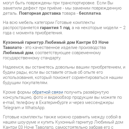
распространяется
гарантия 1 год
, а на некоторые модели – 2
года с момента приобретения.
Кухонный гарнитур Любимый дом Кантри 03 Ноче
Таволато
- это качественное изделие производства
Любимый дом
, соответствующее современному
государственному стандарту.
Надеемся, вы останетесь довольны вашим приобретением, и
будем рады, если вы оставите отзыв об опыте его
использования, который поможет сориентироваться нашим
будущим покупателям.
Кроме формы
обратной связи
получить развёрнутую
консультацию, фото и видеообзор продукции вы можете по
e-mail, телефону в Екатеринбурге и через мессенджеры
Telegram и WhatsApp.
Готовые комплекты также можно сравнить между собой в
нашем шоу-руме и купить Кухонный гарнитур Любимый дом
Кантри 03 Ноче Таволато, самостоятельно забрав его с
нашего центрального склада в г. Екатеринбург. Полный
список адресов и магазинов смотрите на странице
контактов
.
Стиль интерьера
Классический