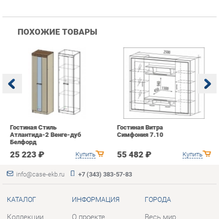
Гостиная Стиль
Гостиная Витра
К
Атлантида-2 Венге-дуб
Симфония 7.10
п
Белфорд
А
с
25 223 ₽
55 482 ₽
Купить
Купить
info@case-ekb.ru
+7 (343) 383-57-83
КАТАЛОГ
ИНФОРМАЦИЯ
ГОРОДА
Коллекции
О проекте
Весь мир
Антресоли
Контакты
Екатеринбург
Комоды
Дизайн
Стеллажи
Доставка и Оплата
Полки
Скидки и Акции
Тумбы
Политика