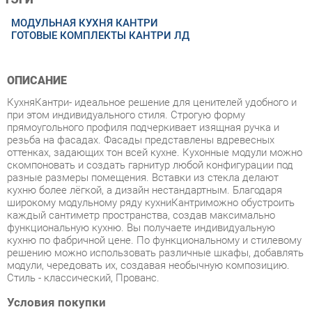
ОПИСАНИЕ
КухняКантри- идеальное решение для ценителей удобного и
при этом индивидуального стиля. Строгую форму
прямоугольного профиля подчеркивает изящная ручка и
резьба на фасадах. Фасады представлены вдревесных
оттенках, задающих тон всей кухне. Кухонные модули можно
скомпоновать и создать гарнитур любой конфигурации под
разные размеры помещения. Вставки из стекла делают
кухню более лёгкой, а дизайн нестандартным. Благодаря
широкому модульному ряду кухниКантриможно обустроить
каждый сантиметр пространства, создав максимально
функциональную кухню. Вы получаете индивидуальную
кухню по фабричной цене. По функциональному и стилевому
решению можно использовать различные шкафы, добавлять
модули, чередовать их, создавая необычную композицию.
Стиль - классический, Прованс.
Условия покупки
Благодаря качественным фото, исчерпывающей информации
о характеристиках и параметрах, а также отзывам
покупателей маркетплэйса «Корпусная мебель