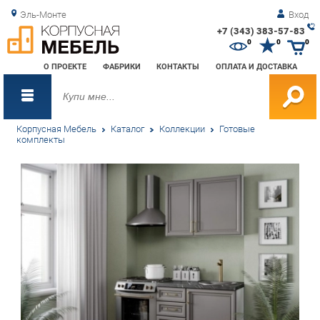
Эль-Монте
Вход
+7 (343) 383-57-83
Зак
0
0
0
обр
О ПРОЕКТЕ
ФАБРИКИ
КОНТАКТЫ
ОПЛАТА И ДОСТАВКА
зво
Корпусная Мебель
Каталог
Коллекции
Готовые
комплекты