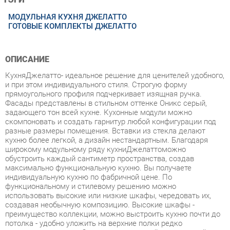
ОПИСАНИЕ
КухняДжелатто- идеальное решение для ценителей удобного,
и при этом индивидуального стиля. Строгую форму
прямоугольного профиля подчеркивает изящная ручка.
Фасады представлены в стильном оттенке Оникс серый,
задающего тон всей кухне. Кухонные модули можно
скомпоновать и создать гарнитур любой конфигурации под
разные размеры помещения. Вставки из стекла делают
кухню более легкой, а дизайн нестандартным. Благодаря
широкому модульному ряду кухниДжелаттоможно
обустроить каждый сантиметр пространства, создав
максимально функциональную кухню. Вы получаете
индивидуальную кухню по фабричной цене. По
функциональному и стилевому решению можно
использовать высокие или низкие шкафы, чередовать их,
создавая необычную композицию. Высокие шкафы -
преимущество коллекции, можно выстроить кухню почти до
потолка - удобно уложить на верхние полки редко
используемые вещи. Стиль - классический, итальянский.
Условия покупки