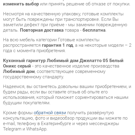
деталь.
Повторная доставка
товара -
бесплатна
.
На всю мебель категории Готовые комплекты
распространяется
гарантия 1 год
, а на некоторые модели – 2
года с момента приобретения.
Кухонный гарнитур Любимый дом Джелатто 05 Белый
Оникс серый
- это качественное изделие производства
Любимый дом
, соответствующее современному
государственному стандарту.
Надеемся, вы останетесь довольны вашим приобретением, и
будем рады, если вы оставите отзыв об опыте его
использования, который поможет сориентироваться нашим
будущим покупателям.
Кроме формы
обратной связи
получить развёрнутую
консультацию, фото и видеообзор продукции вы можете по
e-mail, телефону в Екатеринбурге и через мессенджеры
Telegram и WhatsApp.
Готовые комплекты также можно сравнить между собой в
нашем шоу-руме и купить Кухонный гарнитур Любимый дом
Джелатто 05 Белый Оникс серый, самостоятельно забрав его
с нашего центрального склада в г. Екатеринбург. Полный
список адресов и магазинов смотрите на странице
контактов
.