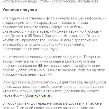
Благодаря качественным фото, исчерпывающей информации
о характеристиках и параметрах, а также отзывам
покупателей маркетплэйса «Корпусная мебель
Екатеринбург» купить товар «Кухонный гарнитур Любимый
дом Джелатто 05 Белый Оникс серый» категории Готовые
комплекты производства Любимый дом с доставкой из
Екатеринбурга по цене со скидкой и гарантией от
производителя не составит труда.
Мы отправляем заказы в доставку ежедневно. Товары из
ассортимента в наличии на складе в Екатеринбурге вы
получите не позднее
48-ми часов
с момента оформления
заказа. Дополнительно вы можете заказать подъём на этаж
и сборку мебельных изделий.
Срок доставки в другие регионы, и для товаров, находящихся
на складах производителей, рассчитывается индивидуально.
Уточнить наличие, срок и стоимость доставки вы можете
через форму
обратной связи
.
В любой момент до передачи заказа в доставку, а также в
течение 7-ми дней после получения заказа вы можете
изменить выбор
или принять решение об отказе от покупки.
Несмотря на качественную упаковку, готовые комплекты
могут быть повреждены при транспортировке. Если Вы
заметили дефект при приёме - мы заменим поврежденную