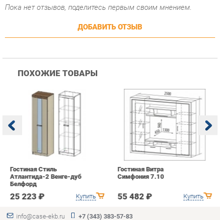
ПОХОЖИЕ ТОВАРЫ
Гостиная Стиль
Гостиная Витра
К
Атлантида-2 Венге-дуб
Симфония 7.10
п
Белфорд
А
с
25 223 ₽
55 482 ₽
Купить
Купить
info@case-ekb.ru
+7 (343) 383-57-83
КАТАЛОГ
ИНФОРМАЦИЯ
ГОРОДА
Коллекции
О проекте
Весь мир
Антресоли
Контакты
Екатеринбург
Комоды
Дизайн