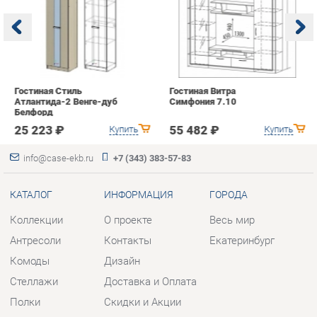
Белфорд
А
с
25 223 ₽
55 482 ₽
Купить
Купить
info@case-ekb.ru
+7 (343) 383-57-83
КАТАЛОГ
ИНФОРМАЦИЯ
ГОРОДА
Коллекции
О проекте
Весь мир
Антресоли
Контакты
Екатеринбург
Комоды
Дизайн
Стеллажи
Доставка и Оплата
Полки
Скидки и Акции
Тумбы
Политика
Шкафы
Гарантия
Комплектующие
Помощь
КОНТАКТЫ
Шоурум и склад самовывоза