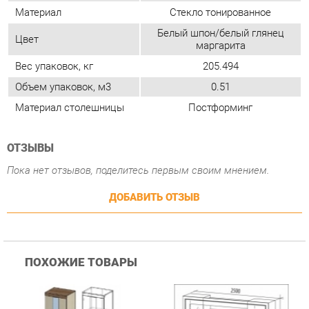
Материал столешницы
Постформинг
ОТЗЫВЫ
Пока нет отзывов, поделитесь первым своим мнением.
ДОБАВИТЬ ОТЗЫВ
ПОХОЖИЕ ТОВАРЫ
Гостиная Стиль
Гостиная Витра
К
Атлантида-2 Венге-дуб
Симфония 7.10
п