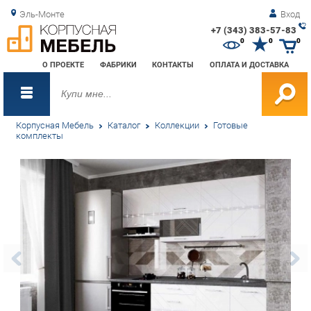
Эль-Монте
Вход
+7 (343) 383-57-83
Зак
0
0
0
обр
О ПРОЕКТЕ
ФАБРИКИ
КОНТАКТЫ
ОПЛАТА И ДОСТАВКА
зво
Корпусная Мебель
Каталог
Коллекции
Готовые
комплекты