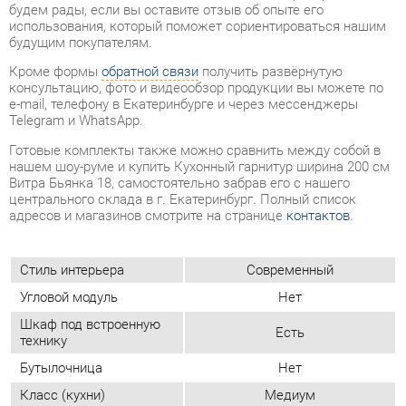
e-mail, телефону в Екатеринбурге и через мессенджеры
Telegram и WhatsApp.
Готовые комплекты также можно сравнить между собой в
нашем шоу-руме и купить Кухонный гарнитур ширина 200 см
Витра Бьянка 18, самостоятельно забрав его с нашего
центрального склада в г. Екатеринбург. Полный список
адресов и магазинов смотрите на странице
контактов
.
Стиль интерьера
Современный
Угловой модуль
Нет
Шкаф под встроенную
Есть
технику
Бутылочница
Нет
Класс (кухни)
Медиум
Материал
Стекло тонированное
Белый шпон/белый глянец
Цвет
маргарита
Вес упаковок, кг
205.494
Объем упаковок, м3
0.51