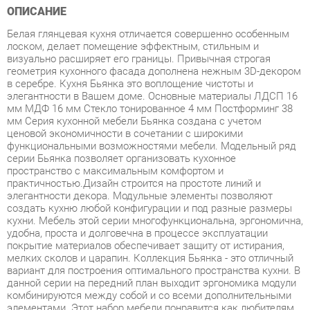
лоском, делает помещение эффектным, стильным и
визуально расширяет его границы. Привычная строгая
геометрия кухонного фасада дополнена нежным 3D-декором
в серебре. Кухня Бьянка это воплощение чистоты и
элегантности в Вашем доме. Основные материалы ЛДСП 16
мм МДФ 16 мм Стекло тонированное 4 мм Постформинг 38
мм Серия кухонной мебели Бьянка создана с учетом
ценовой экономичности в сочетании с широкими
функциональными возможностями мебели. Модельный ряд
серии Бьянка позволяет организовать кухонное
пространство с максимальным комфортом и
практичностью.Дизайн строится на простоте линий и
элегантности декора. Модульные элементы позволяют
создать кухню любой конфигурации и под разные размеры
кухни. Мебель этой серии многофункциональна, эргономична,
удобна, проста и долговечна в процессе эксплуатации
покрытие материалов обеспечивает защиту от истирания,
мелких сколов и царапин. Коллекция Бьянка - это отличный
вариант для построения оптимального пространства кухни. В
данной серии на передний план выходит эргономика модули
комбинируются между собой и со всеми дополнительными
элементами. Этот набор мебели понравится как любителям
классики, так и ценителям современных тенденций в
мебельном дизайне. С такой мебелью интерьер кухни
становится уютным, домашним и элегантным. Благодаря
использованию в конструкциях светлых тонов, внешне