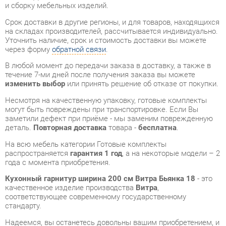
через форму
обратной связи
.
В любой момент до передачи заказа в доставку, а также в
течение 7-ми дней после получения заказа вы можете
изменить выбор
или принять решение об отказе от покупки.
Несмотря на качественную упаковку, готовые комплекты
могут быть повреждены при транспортировке. Если Вы
заметили дефект при приёме - мы заменим поврежденную
деталь.
Повторная доставка
товара -
бесплатна
.
На всю мебель категории Готовые комплекты
распространяется
гарантия 1 год
, а на некоторые модели – 2
года с момента приобретения.
Кухонный гарнитур ширина 200 см Витра Бьянка 18
- это
качественное изделие производства
Витра
,
соответствующее современному государственному
стандарту.
Надеемся, вы останетесь довольны вашим приобретением, и
будем рады, если вы оставите отзыв об опыте его
использования, который поможет сориентироваться нашим
будущим покупателям.
Кроме формы
обратной связи
получить развёрнутую
консультацию, фото и видеообзор продукции вы можете по