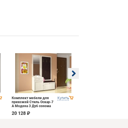
Комплект мебели для
Купить
Гостиная 1 Domani
прихожей Стиль Оскар-7
Ливорно Орех донской
А Модена 3 Дуб сонома
светлый Крем
20 128 ₽
35 590 ₽