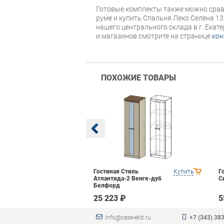
Готовые комплекты также можно срав
руме и купить Спальня Леко Селена 13
нашего центрального склада в г. Екат
и магазинов смотрите на странице
кон
ПОХОЖИЕ ТОВАРЫ
BTS Багира
Купить
Гостиная Стиль
Купить
Г
Атлантида-2 Венге-дуб
С
Белфорд
₽
25 223 ₽
5
info@case-ekb.ru
+7 (343) 38