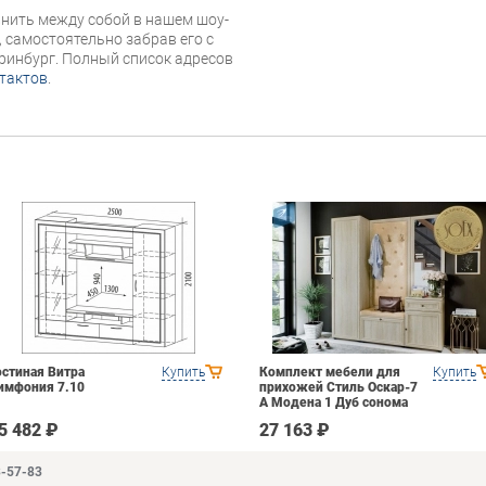
нить между собой в нашем шоу-
, самостоятельно забрав его с
еринбург. Полный список адресов
тактов
.
остиная Витра
Купить
Комплект мебели для
Купить
имфония 7.10
прихожей Стиль Оскар-7
А Модена 1 Дуб сонома
светлый Крем
5 482 ₽
27 163 ₽
3-57-83