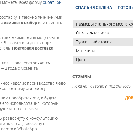
вы можете через форму
обратной
СПАЛЬНЯ СЕЛЕНА
ГОТОВ
оставку, а также в течение 7-ми
те
изменить выбор
или принять
Размеры спального места кр
Стиль интерьера
готовые комплекты могут быть
Туалетный столик
и Вы заметили дефект при
еталь.
Повторная доставка
Материал
Цвет
мплекты распространяется
 – 2 года с момента
ОТЗЫВЫ
венное изделие производства
Леко
,
Пока нет отзывов, поделитесь
арственному стандарту.
ДОБ
шим приобретением, и будем
е его использования, который
дущим покупателям.
ь развёрнутую консультацию,
е по e-mail, телефону в
legram и WhatsApp.