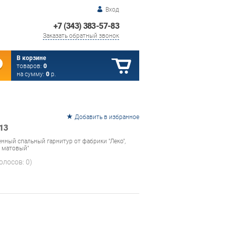
Вход
+7 (343) 383-57-83
Заказать обратный звонок
В корзине
товаров:
0
на сумму:
0
р.
Добавить в избранное
13
енный спальный гарнитур от фабрики "Леко",
 матовый"
голосов:
0
)