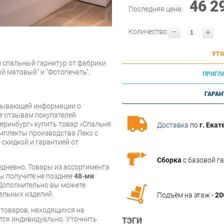
46 2
Последняя цена:
-
+
Количество:
УТО
й спальный гарнитур от фабрики
й матовый" и "Фотопечать".
ПРИГЛ
ГАРАН
рпывающей информации о
же отзывам покупателей
еринбург» купить товар «Спальня
Доставка
по
г. Екат
омплекты производства Леко с
 скидкой и гарантией от
Сборка
с базовой г
дневно. Товары из ассортимента
вы получите не позднее
48-ми
Дополнительно вы можете
бельных изделий.
Подъём на этаж -
20
я товаров, находящихся на
тся индивидуально. Уточнить
ТЭГИ