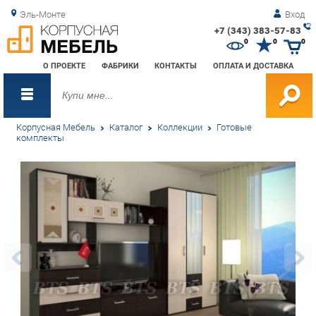
Эль-Монте
Вход
+7 (343) 383-57-83
Зак
0
0
0
обр
О ПРОЕКТЕ
ФАБРИКИ
КОНТАКТЫ
ОПЛАТА И ДОСТАВКА
зво
Корпусная Мебель
Каталог
Коллекции
Готовые
комплекты