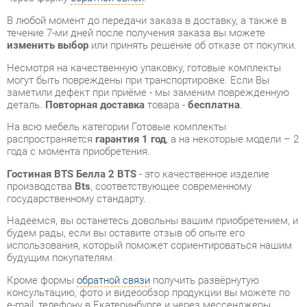
Несмотря на качественную упаковку, готовые комплекты
могут быть повреждены при транспортировке. Если Вы
заметили дефект при приёме - мы заменим поврежденную
деталь.
Повторная доставка
товара -
бесплатна
.
На всю мебель категории Готовые комплекты
распространяется
гарантия 1 год
, а на некоторые модели – 2
года с момента приобретения.
Гостиная BTS Белла 2 BTS
- это качественное изделие
производства
Bts
, соответствующее современному
государственному стандарту.
Надеемся, вы останетесь довольны вашим приобретением, и
будем рады, если вы оставите отзыв об опыте его
использования, который поможет сориентироваться нашим
будущим покупателям.
Кроме формы
обратной связи
получить развёрнутую
консультацию, фото и видеообзор продукции вы можете по
e-mail, телефону в Екатеринбурге и через мессенджеры
Telegram и WhatsApp.
Готовые комплекты также можно сравнить между собой в
нашем шоу-руме и купить Гостиная BTS Белла 2 BTS,
самостоятельно забрав его с нашего центрального склада в