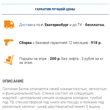
Доставка
по
г. Екатеринбург
и до ТК -
бесплатна.
Сборка
с базовой гарантией
12
месяцев -
918 р.
Подъём на этаж -
200 р.
Без лифта - 3 рубля за кг.
за этаж.
ОПИСАНИЕ
Гостиная Белла отличается своей компактностью, легкостью
и функциональностью. Стенка состоит из следующих
модулей - центральная секция оснащена комодом, тумбой
под ТВ, стеклостворкой под книги или посуду и полками под
различные мелочи - шкаф двустворчатый имеет 3 ящика,
зеркальную дверь. Шкаф оснащен металлической
перекладиной и полками для одежды. Стенка подойдет как в
малогабаритную квартиру, так и в просторную гостиную.