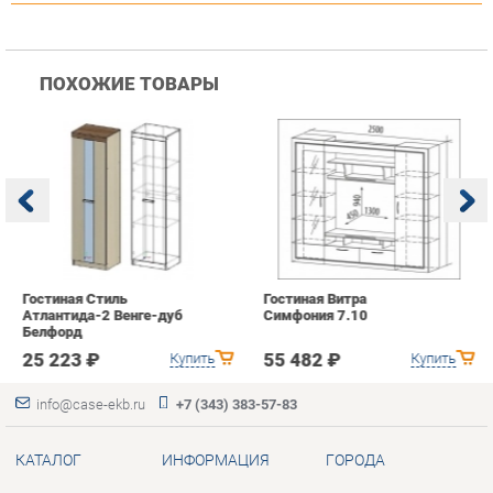
Гостиная Стиль
Гостиная Витра
К
Атлантида-2 Венге-дуб
Симфония 7.10
п
Белфорд
А
с
25 223 ₽
55 482 ₽
Купить
Купить
info@case-ekb.ru
+7 (343) 383-57-83
КАТАЛОГ
ИНФОРМАЦИЯ
ГОРОДА
Коллекции
О проекте
Весь мир
Антресоли
Контакты
Екатеринбург
Комоды
Дизайн
Стеллажи
Доставка и Оплата
Полки
Скидки и Акции