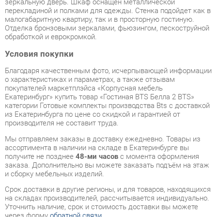
Отделка бронзовыми зеркалами, фьюзингом, пескоструйной
обработкой и еврокромкой.
Условия покупки
Благодаря качественным фото, исчерпывающей информации
о характеристиках и параметрах, а также отзывам
покупателей маркетплэйса «Корпусная мебель
Екатеринбург» купить товар «Гостиная BTS Белла 2 BTS»
категории Готовые комплекты производства Bts с доставкой
из Екатеринбурга по цене со скидкой и гарантией от
производителя не составит труда.
Мы отправляем заказы в доставку ежедневно. Товары из
ассортимента в наличии на складе в Екатеринбурге вы
получите не позднее
48-ми часов
с момента оформления
заказа. Дополнительно вы можете заказать подъём на этаж
и сборку мебельных изделий.
Срок доставки в другие регионы, и для товаров, находящихся
на складах производителей, рассчитывается индивидуально.
Уточнить наличие, срок и стоимость доставки вы можете
через форму
обратной связи
.
В любой момент до передачи заказа в доставку, а также в
течение 7-ми дней после получения заказа вы можете
изменить выбор
или принять решение об отказе от покупки.