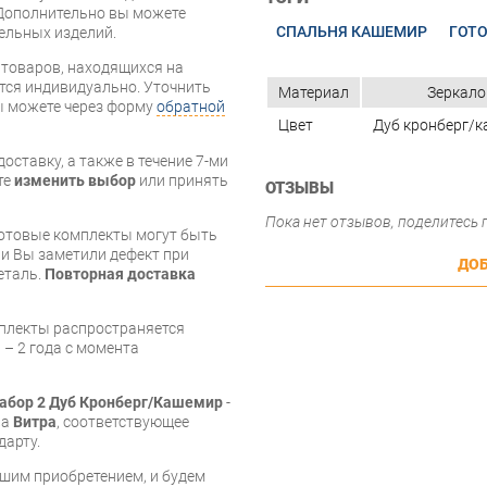
Дополнительно вы можете
СПАЛЬНЯ КАШЕМИР
ГОТ
бельных изделий.
я товаров, находящихся на
тся индивидуально. Уточнить
Материал
Зеркало
вы можете через форму
обратной
Цвет
Дуб кронберг/
оставку, а также в течение 7-ми
те
изменить выбор
или принять
ОТЗЫВЫ
Пока нет отзывов, поделитесь
готовые комплекты могут быть
и Вы заметили дефект при
ДОБ
еталь.
Повторная доставка
мплекты распространяется
 – 2 года с момента
абор 2 Дуб Кронберг/Кашемир
-
ва
Витра
, соответствующее
дарту.
шим приобретением, и будем