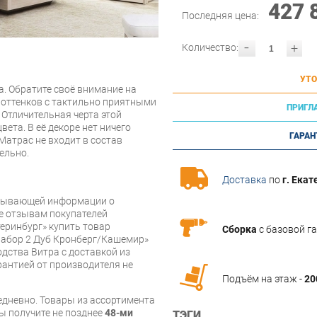
427 
Последняя цена:
-
+
Количество:
УТО
а. Обратите своё внимание на
оттенков с тактильно приятными
ПРИГЛ
 Отличительная черта этой
ета. В её декоре нет ничего
ГАРАН
 Матрас не входит в состав
ельно.
Доставка
по
г. Екат
рпывающей информации о
же отзывам покупателей
еринбург» купить товар
Сборка
с базовой г
абор 2 Дуб Кронберг/Кашемир»
дства Витра с доставкой из
арантией от производителя не
Подъём на этаж -
20
дневно. Товары из ассортимента
вы получите не позднее
48-ми
ТЭГИ