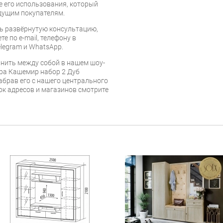
е его использования, который
дущим покупателям.
ь развёрнутую консультацию,
е по e-mail, телефону в
legram и WhatsApp.
нить между собой в нашем шоу-
ра Кашемир набор 2 Дуб
брав его с нашего центрального
сок адресов и магазинов смотрите