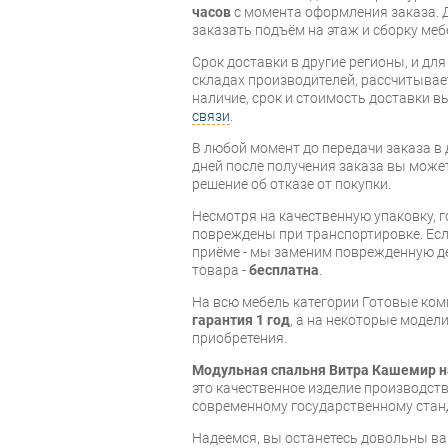
часов
с момента оформления заказа. 
заказать подъём на этаж и сборку ме
Срок доставки в другие регионы, и дл
складах производителей, рассчитывае
наличие, срок и стоимость доставки 
связи
.
В любой момент до передачи заказа в д
дней после получения заказа вы може
решение об отказе от покупки.
Несмотря на качественную упаковку, 
повреждены при транспортировке. Есл
приёме - мы заменим поврежденную д
товара -
бесплатна
.
На всю мебель категории Готовые ко
гарантия 1 год
, а на некоторые модели
приобретения.
Модульная спальня Витра Кашемир н
это качественное изделие производст
современному государственному стан
Надеемся, вы останетесь довольны ва