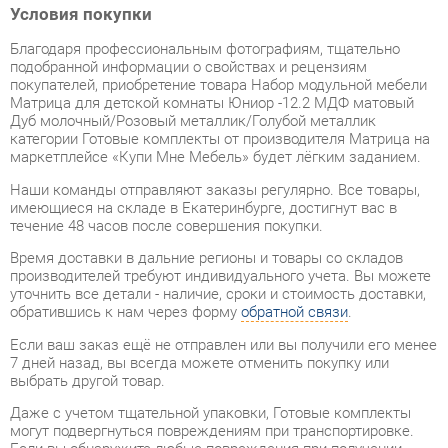
подобранной информации о свойствах и рецензиям
покупателей, приобретение товара Набор модульной мебели
Матрица для детской комнаты Юниор -12.2 МДФ матовый
Дуб молочный/Розовый металлик/Голубой металлик
категории Готовые комплекты от производителя Матрица на
маркетплейсе «Купи Мне Мебель» будет лёгким заданием.
Наши команды отправляют заказы регулярно. Все товары,
имеющиеся на складе в Екатеринбурге, достигнут вас в
течение 48 часов после совершения покупки.
Время доставки в дальние регионы и товары со складов
производителей требуют индивидуального учета. Вы можете
уточнить все детали - наличие, сроки и стоимость доставки,
обратившись к нам через форму
обратной связи
.
Если ваш заказ ещё не отправлен или вы получили его менее
7 дней назад, вы всегда можете отменить покупку или
выбрать другой товар.
Даже с учетом тщательной упаковки, Готовые комплекты
могут подвергнуться повреждениям при транспортировке.
Если вы обнаружите любые повреждения при получении
товара, мы немедленно предоставим вам замену. Доставка
замененного товара для вас абсолютно бесплатна.
Гарантийный период
на весь ассортимент категории