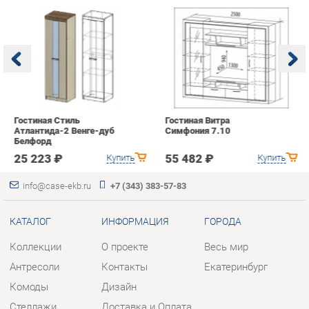
Гостиная Стиль
Гостиная Витра
К
Атлантида-2 Венге-дуб
Симфония 7.10
п
Белфорд
А
с
25 223 ₽
55 482 ₽
Купить
Купить
info@case-ekb.ru
+7 (343) 383-57-83
КАТАЛОГ
ИНФОРМАЦИЯ
ГОРОДА
Коллекции
О проекте
Весь мир
Антресоли
Контакты
Екатеринбург
Комоды
Дизайн
Стеллажи
Доставка и Оплата
Полки
Скидки и Акции
Тумбы
Политика
Шкафы
Гарантия
Комплектующие
Помощь