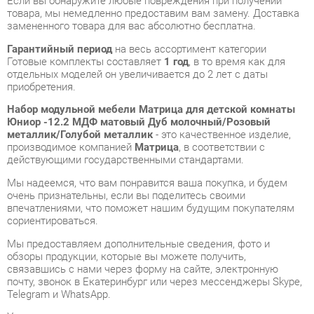
Готовые комплекты составляет
1 год
, в то время как для
отдельных моделей он увеличивается до 2 лет с даты
приобретения.
Набор модульной мебели Матрица для детской комнаты
Юниор -12.2 МДФ матовый Дуб молочный/Розовый
металлик/Голубой металлик
- это качественное изделие,
производимое компанией
Матрица
, в соответствии с
действующими государственными стандартами.
Мы надеемся, что вам понравится ваша покупка, и будем
очень признательны, если вы поделитесь своими
впечатлениями, что поможет нашим будущим покупателям
сориентироваться.
Мы предоставляем дополнительные сведения, фото и
обзоры продукции, которые вы можете получить,
связавшись с нами через форму на сайте, электронную
почту, звонок в Екатеринбург или через мессенджеры Skype,
Telegram и WhatsApp.
У нас в шоу-руме вы сможете лично сравнить разные
Готовые комплекты, после чего можно будет приобрести
Набор модульной мебели Матрица для детской комнаты
Юниор -12.2 МДФ матовый Дуб молочный/Розовый
металлик/Голубой металлик, самостоятельно забрав его с