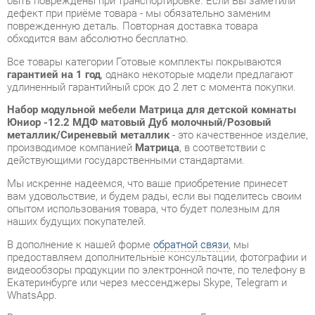
Все товары категории Готовые комплекты покрываются
гарантией на 1 год
, однако некоторые модели предлагают
удлиненный гарантийный срок до 2 лет с момента покупки.
Набор модульной мебели Матрица для детской комнаты
Юниор -12.2 МДФ матовый Дуб молочный/Розовый
металлик/Сиреневый металлик
- это качественное изделие,
производимое компанией
Матрица
, в соответствии с
действующими государственными стандартами.
Мы искренне надеемся, что ваше приобретение принесет
вам удовольствие, и будем рады, если вы поделитесь своим
опытом использования товара, что будет полезным для
наших будущих покупателей.
В дополнение к нашей форме
обратной связи
, мы
предоставляем дополнительные консультации, фотографии и
видеообзоры продукции по электронной почте, по телефону в
Екатеринбурге или через мессенджеры Skype, Telegram и
WhatsApp.
Вы можете оценить и сравнить разные Готовые комплекты в
нашем шоу-руме, а затем приобрести Набор модульной
мебели Матрица для детской комнаты Юниор -12.2 МДФ
матовый Дуб молочный/Розовый металлик/Сиреневый
металлик, самостоятельно забрав его со склада в