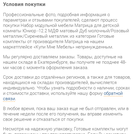
параметрах и отзывами покупателей, сделают процесс
покупки Набор модульной мебели Матрица для детской
комнаты Юниор -12.2 МДФ матовый Дуб молочный/Розовый
металлик/Сиреневый металлик из категории Готовые
комплекты от производителя Матрица на нашем
маркетплейсе «Купи Мне Мебель» непринужденным.
Мы регулярно доставляем заказы. Товары, доступные на
нашем складе в Екатеринбурге, вы получите не позднее 48-
ми часов с момента оформления заказа.
Срок доставки до отдалённых регионов, а также для товаров,
находящихся на складах производителей, вычисляется
индивидуально. Чтобы узнать подробности о наличии, сроках
и стоимости доставки, используйте нашу форму
обратной
связи
.
В любое время, пока ваш заказ еще не был отправлен, или в
течение недели после его получения, вы вправе изменить
свое решение и отказаться от покупки.
Несмотря на надежную упаковку, Готовые комплекты могут
быть повреждены при транспортировке. Если Вы заметили
дефект при приёме товара - мы обязательно заменим
поврежденную деталь. Повторная доставка товара
обходится вам абсолютно бесплатно.