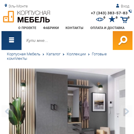
Эль-Монте
Вход
+7 (343) 383-57-83
Зак
0
0
0
обр
О ПРОЕКТЕ
ФАБРИКИ
КОНТАКТЫ
ОПЛАТА И ДОСТАВКА
зво
Корпусная Мебель
Каталог
Коллекции
Готовые
комплекты