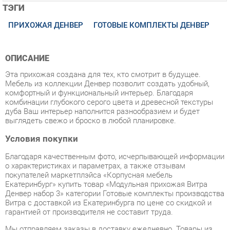
ОПИСАНИЕ
Эта прихожая создана для тех, кто смотрит в будущее.
Мебель из коллекции Денвер позволит создать удобный,
комфортный и функциональный интерьер. Благодаря
комбинации глубокого серого цвета и древесной текстуры
дуба Ваш интерьер наполнится разнообразием и будет
выглядеть свежо и броско в любой планировке.
Условия покупки
Благодаря качественным фото, исчерпывающей информации
о характеристиках и параметрах, а также отзывам
покупателей маркетплэйса «Корпусная мебель
Екатеринбург» купить товар «Модульная прихожая Витра
Денвер набор 3» категории Готовые комплекты производства
Витра с доставкой из Екатеринбурга по цене со скидкой и
гарантией от производителя не составит труда.
Мы отправляем заказы в доставку ежедневно. Товары из
ассортимента в наличии на складе в Екатеринбурге вы
получите не позднее
48-ми часов
с момента оформления
заказа. Дополнительно вы можете заказать подъём на этаж
и сборку мебельных изделий.