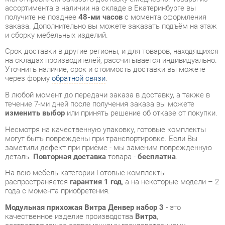
Срок доставки в другие регионы, и для товаров, находящихся
на складах производителей, рассчитывается индивидуально.
Уточнить наличие, срок и стоимость доставки вы можете
через форму
обратной связи
.
В любой момент до передачи заказа в доставку, а также в
течение 7-ми дней после получения заказа вы можете
изменить выбор
или принять решение об отказе от покупки.
Несмотря на качественную упаковку, готовые комплекты
могут быть повреждены при транспортировке. Если Вы
заметили дефект при приёме - мы заменим поврежденную
деталь.
Повторная доставка
товара -
бесплатна
.
На всю мебель категории Готовые комплекты
распространяется
гарантия 1 год
, а на некоторые модели – 2
года с момента приобретения.
Модульная прихожая Витра Денвер набор 3
- это
качественное изделие производства
Витра
,
соответствующее современному государственному
стандарту.
Надеемся, вы останетесь довольны вашим приобретением, и
будем рады, если вы оставите отзыв об опыте его
использования, который поможет сориентироваться нашим