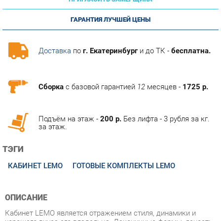
ГАРАНТИЯ ЛУЧШЕЙ ЦЕНЫ
Доставка
по
г. Екатеринбург
и до ТК -
бесплатна.
Сборка
с базовой гарантией
12
месяцев -
1725 р.
Подъём на этаж -
200 р.
Без лифта - 3 рубля за кг.
за этаж.
ТЭГИ
КАБИНЕТ LEMO
ГОТОВЫЕ КОМПЛЕКТЫ LEMO
ОПИСАНИЕ
Кабинет LEMO является отражением стиля, динамики и
хорошего вкуса его владельца. Лаконичные формы, ясность
и четкость линий всех элементов, благородные оттенки
древесных текстур придают офису деловой и элегантный
облик.LEMO- это качественный, привлекательный