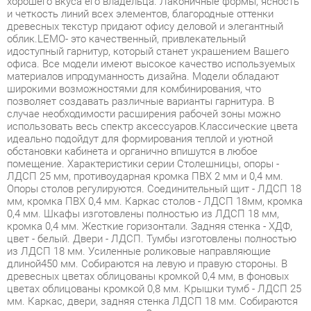
идоступный гарнитур, который станет украшением Вашего
офиса. Все модели имеют высокое качество используемых
материалов ипродуманность дизайна. Модели обладают
широкими возможностями для комбинирования, что
позволяет создавать различные варианты гарнитура. В
случае необходимости расширения рабочей зоны можно
использовать весь спектр аксессуаров.Классические цвета
идеально подойдут для формирования теплой и уютной
обстановки кабинета и органично впишутся в любое
помещение. Характеристики серии Столешницы, опоры -
ЛДСП 25 мм, противоударная кромка ПВХ 2 мм и 0,4 мм.
Опоры столов регулируются. Соединительный щит - ЛДСП 18
мм, кромка ПВХ 0,4 мм. Каркас столов - ЛДСП 18мм, кромка
0,4 мм. Шкафы изготовлены полностью из ЛДСП 18 мм,
кромка 0,4 мм. Жесткие горизонтали. Задняя стенка - ХДФ,
цвет - белый. Двери - ЛДСП. Тумбы изготовлены полностью
из ЛДСП 18 мм. Усиленные роликовые направляющие
длиной450 мм. Собираются на левую и правую стороны. В
древесных цветах облицованы кромкой 0,4 мм, в фоновых
цветах облицованы кромкой 0,8 мм. Крышки тумб - ЛДСП 25
мм. Каркас, двери, задняя стенка ЛДСП 18 мм. Собираются
на левую и правую стороны. Экраны и надставка
изготовлены полностью из ЛДСП 18 мм. В древесных цветах
облицованы кромкой 0,4 мм, в однотонных цветах
облицованы кромкой 0,8 мм.