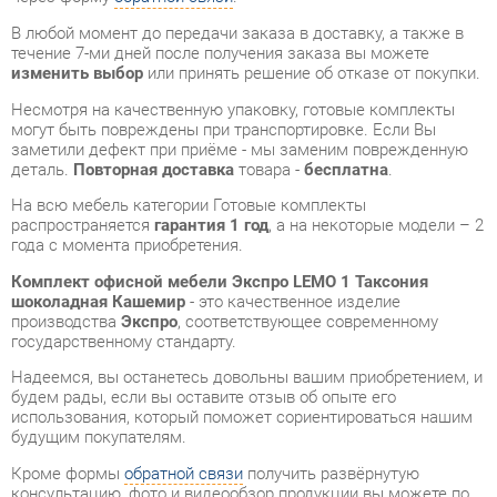
Несмотря на качественную упаковку, готовые комплекты
могут быть повреждены при транспортировке. Если Вы
заметили дефект при приёме - мы заменим поврежденную
деталь.
Повторная доставка
товара -
бесплатна
.
На всю мебель категории Готовые комплекты
распространяется
гарантия 1 год
, а на некоторые модели – 2
года с момента приобретения.
Комплект офисной мебели Экспро LEMO 1 Таксония
шоколадная Кашемир
- это качественное изделие
производства
Экспро
, соответствующее современному
государственному стандарту.
Надеемся, вы останетесь довольны вашим приобретением, и
будем рады, если вы оставите отзыв об опыте его
использования, который поможет сориентироваться нашим
будущим покупателям.
Кроме формы
обратной связи
получить развёрнутую
консультацию, фото и видеообзор продукции вы можете по
e-mail, телефону в Екатеринбурге и через мессенджеры
Telegram и WhatsApp.
Готовые комплекты также можно сравнить между собой в
нашем шоу-руме и купить Комплект офисной мебели Экспро
LEMO 1 Таксония шоколадная Кашемир, самостоятельно