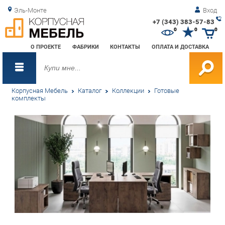
Эль-Монте
Вход
+7 (343) 383-57-83
Зак
0
0
0
обр
О ПРОЕКТЕ
ФАБРИКИ
КОНТАКТЫ
ОПЛАТА И ДОСТАВКА
зво
Корпусная Мебель
Каталог
Коллекции
Готовые
комплекты