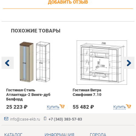
Гостиная Стиль
Гостиная Витра
К
Атлантида-2 Венге-дуб
Симфония 7.10
п
Белфорд
А
с
25 223 ₽
55 482 ₽
Купить
Купить
info@case-ekb.ru
+7 (343) 383-57-83
КАТАЛОГ
ИНФОРМАЦИЯ
ГОРОДА
Коллекции
О проекте
Весь мир
Антресоли
Контакты
Екатеринбург
Комоды
Дизайн
Стеллажи
Доставка и Оплата
Полки
Скидки и Акции