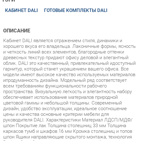
ОПИСАНИЕ
Кабинет DALI является отражением стиля, динамики и
хорошего вкуса его владельца. Лаконичные формы, ясность
и четкость линий всех элементов, благородные оттенки
древесных текстур придают офису деловой и элегантный
облик. DALI это качественный, привлекательный идоступный
гарнитур, который станет украшением вашего офиса. Все
модели имеют высокое качество используемых материалов
ипродуманность дизайна. Модельный ряд соответствует
всем требованиям функциональности рабочего
пространства. Визуальную легкость и элегантность набору
обеспечивает использование материалов природной
цветовой гаммы и небольшой толщины. Современный
дизайн, удобство эксплуатации, идеальное соотношение
цены и качества основные критерии мебели для
руководителя DALI. Характеристики Материал ЛДСП/МДФ/
шпон Покрытие лак Толщина столешниц 33 мм Толщина
каркасов тумб и шкафов 16 мм Кромка столешниц и топов
шпон Ящики направляющие скрытого монтажа, технология
Push-to-Open Стекло матовое в алюминиевой рамке Фасады
шкафов с доводчиками
Условия покупки