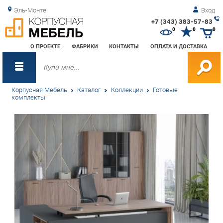
Эль-Монте
Вход
+7 (343) 383-57-83
Зак
0
0
0
обр
О ПРОЕКТЕ
ФАБРИКИ
КОНТАКТЫ
ОПЛАТА И ДОСТАВКА
зво
Корпусная Мебель
Каталог
Коллекции
Готовые
комплекты