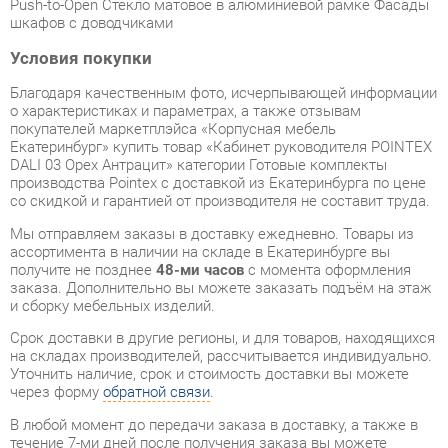
Благодаря качественным фото, исчерпывающей информации
о характеристиках и параметрах, а также отзывам
покупателей маркетплэйса «Корпусная мебель
Екатеринбург» купить товар «Кабинет руководителя POINTEX
DALI 03 Орех Антрацит» категории Готовые комплекты
производства Pointex с доставкой из Екатеринбурга по цене
со скидкой и гарантией от производителя не составит труда.
Мы отправляем заказы в доставку ежедневно. Товары из
ассортимента в наличии на складе в Екатеринбурге вы
получите не позднее
48-ми часов
с момента оформления
заказа. Дополнительно вы можете заказать подъём на этаж
и сборку мебельных изделий.
Срок доставки в другие регионы, и для товаров, находящихся
на складах производителей, рассчитывается индивидуально.
Уточнить наличие, срок и стоимость доставки вы можете
через форму
обратной связи
.
В любой момент до передачи заказа в доставку, а также в
течение 7-ми дней после получения заказа вы можете
изменить выбор
или принять решение об отказе от покупки.
Несмотря на качественную упаковку, готовые комплекты
могут быть повреждены при транспортировке. Если Вы
заметили дефект при приёме - мы заменим поврежденную