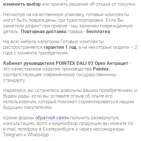
деталь.
Повторная доставка
товара -
бесплатна
.
На всю мебель категории Готовые комплекты
распространяется
гарантия 1 год
, а на некоторые модели – 2
года с момента приобретения.
Кабинет руководителя POINTEX DALI 03 Орех Антрацит
-
это качественное изделие производства
Pointex
,
соответствующее современному государственному
стандарту.
Надеемся, вы останетесь довольны вашим приобретением, и
будем рады, если вы оставите отзыв об опыте его
использования, который поможет сориентироваться нашим
будущим покупателям.
Кроме формы
обратной связи
получить развёрнутую
консультацию, фото и видеообзор продукции вы можете по
e-mail, телефону в Екатеринбурге и через мессенджеры
Telegram и WhatsApp.
Готовые комплекты также можно сравнить между собой в
нашем шоу-руме и купить Кабинет руководителя POINTEX
DALI 03 Орех Антрацит, самостоятельно забрав его с нашего
центрального склада в г. Екатеринбург. Полный список
адресов и магазинов смотрите на странице
контактов
.