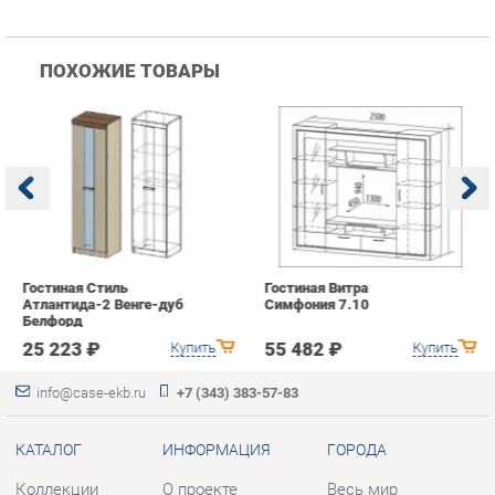
Гостиная Стиль
Гостиная Витра
К
Атлантида-2 Венге-дуб
Симфония 7.10
п
Белфорд
А
с
25 223 ₽
55 482 ₽
Купить
Купить
info@case-ekb.ru
+7 (343) 383-57-83
КАТАЛОГ
ИНФОРМАЦИЯ
ГОРОДА
Коллекции
О проекте
Весь мир
Антресоли
Контакты
Екатеринбург
Комоды
Дизайн
Стеллажи
Доставка и Оплата
Полки
Скидки и Акции