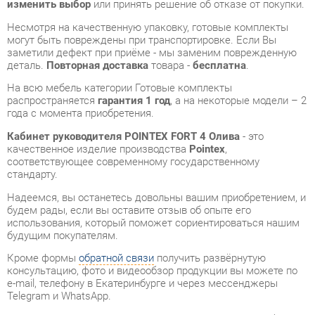
деталь.
Повторная доставка
товара -
бесплатна
.
На всю мебель категории Готовые комплекты
распространяется
гарантия 1 год
, а на некоторые модели – 2
года с момента приобретения.
Кабинет руководителя POINTEX FORT 4 Олива
- это
качественное изделие производства
Pointex
,
соответствующее современному государственному
стандарту.
Надеемся, вы останетесь довольны вашим приобретением, и
будем рады, если вы оставите отзыв об опыте его
использования, который поможет сориентироваться нашим
будущим покупателям.
Кроме формы
обратной связи
получить развёрнутую
консультацию, фото и видеообзор продукции вы можете по
e-mail, телефону в Екатеринбурге и через мессенджеры
Telegram и WhatsApp.
Готовые комплекты также можно сравнить между собой в
нашем шоу-руме и купить Кабинет руководителя POINTEX
FORT 4 Олива, самостоятельно забрав его с нашего
центрального склада в г. Екатеринбург. Полный список
адресов и магазинов смотрите на странице
контактов
.