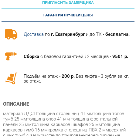
ГАРАНТИЯ ЛУЧШЕЙ ЦЕНЫ
Доставка
по
г. Екатеринбург
и до ТК -
бесплатна.
Сборка
с базовой гарантией
12
месяцев -
9501 р.
Подъём на этаж -
200 р.
Без лифта - 3 рубля за кг.
за этаж.
ОПИСАНИЕ
материал ЛДСПтолщина столешниц 41 ммтолщина топов
тумб 25 ммтолщина опор 41 мм толщина фронтальной
панели 25 ммтолщина каркасов шкафов 25 ммтолщина
каркасов тумб 16 ммкромка столешниц ПВХ 2 ммверхний
ящик тумб с замкомстекло тонированноерегулируемые
опоры
Условия покупки