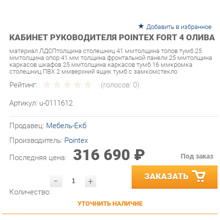
Добавить в избранное
КАБИНЕТ РУКОВОДИТЕЛЯ POINTEX FORT 4 ОЛИВА
материал ЛДСПтолщина столешниц 41 ммтолщина топов тумб 25
ммтолщина опор 41 мм толщина фронтальной панели 25 ммтолщина
каркасов шкафов 25 ммтолщина каркасов тумб 16 ммкромка
столешниц ПВХ 2 ммверхний ящик тумб с замкомстекло
Рейтинг:
(голосов:
0
)
Артикул:
u-0111612
Продавец:
Мебель-Екб
Производитель:
Pointex
316 690 ₽
Под заказ
Последняя цена:
ЗАКАЗАТЬ
-
+
Количество:
УТОЧНИТЬ НАЛИЧИЕ
ПРИГЛАСИТЬ ЗАМЕРЩИКА