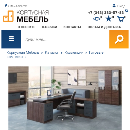
Эль-Монте
Вход
+7 (343) 383-57-83
Зак
0
0
0
обр
О ПРОЕКТЕ
ФАБРИКИ
КОНТАКТЫ
ОПЛАТА И ДОСТАВКА
зво
Корпусная Мебель
Каталог
Коллекции
Готовые
комплекты