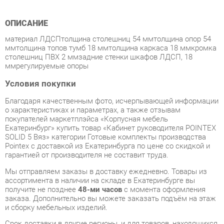
материал ЛДСПтолщина столешниц 54 ммтолщина опор 54
ммтолщина топов тумб 18 ммтолщина каркаса 18 ммкромка
столешниц ПВХ 2 ммзадние стенки шкафов ЛДСП, 18
ммрегулируемые опоры
Условия покупки
Благодаря качественным фото, исчерпывающей информации
о характеристиках и параметрах, а также отзывам
покупателей маркетплэйса «Корпусная мебель
Екатеринбург» купить товар «Кабинет руководителя POINTEX
SOLID 5 Вяз» категории Готовые комплекты производства
Pointex с доставкой из Екатеринбурга по цене со скидкой и
гарантией от производителя не составит труда.
Мы отправляем заказы в доставку ежедневно. Товары из
ассортимента в наличии на складе в Екатеринбурге вы
получите не позднее
48-ми часов
с момента оформления
заказа. Дополнительно вы можете заказать подъём на этаж
и сборку мебельных изделий.
Срок доставки в другие регионы, и для товаров, находящихся
на складах производителей, рассчитывается индивидуально.
Уточнить наличие, срок и стоимость доставки вы можете
через форму
обратной связи
.