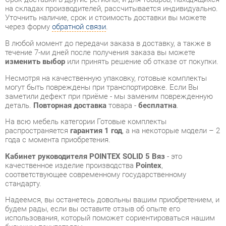
В любой момент до передачи заказа в доставку, а также в
течение 7-ми дней после получения заказа вы можете
изменить выбор
или принять решение об отказе от покупки.
Несмотря на качественную упаковку, готовые комплекты
могут быть повреждены при транспортировке. Если Вы
заметили дефект при приёме - мы заменим поврежденную
деталь.
Повторная доставка
товара -
бесплатна
.
На всю мебель категории Готовые комплекты
распространяется
гарантия 1 год
, а на некоторые модели – 2
года с момента приобретения.
Кабинет руководителя POINTEX SOLID 5 Вяз
- это
качественное изделие производства
Pointex
,
соответствующее современному государственному
стандарту.
Надеемся, вы останетесь довольны вашим приобретением, и
будем рады, если вы оставите отзыв об опыте его
использования, который поможет сориентироваться нашим
будущим покупателям.
Кроме формы
обратной связи
получить развёрнутую
консультацию, фото и видеообзор продукции вы можете по
e-mail, телефону в Екатеринбурге и через мессенджеры
Telegram и WhatsApp.