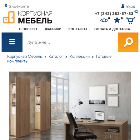
Эль-Монте
Вход
+7 (343) 383-57-83
Зак
0
0
0
обр
О ПРОЕКТЕ
ФАБРИКИ
КОНТАКТЫ
ОПЛАТА И ДОСТАВКА
зво
Корпусная Мебель
Каталог
Коллекции
Готовые
комплекты