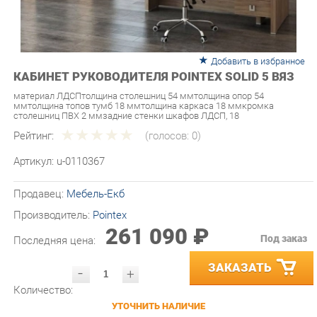
Добавить в избранное
КАБИНЕТ РУКОВОДИТЕЛЯ POINTEX SOLID 5 ВЯЗ
материал ЛДСПтолщина столешниц 54 ммтолщина опор 54
ммтолщина топов тумб 18 ммтолщина каркаса 18 ммкромка
столешниц ПВХ 2 ммзадние стенки шкафов ЛДСП, 18
Рейтинг:
(голосов:
0
)
Артикул:
u-0110367
Продавец:
Мебель-Екб
Производитель:
Pointex
261 090 ₽
Под заказ
Последняя цена:
ЗАКАЗАТЬ
-
+
Количество:
УТОЧНИТЬ НАЛИЧИЕ
ПРИГЛАСИТЬ ЗАМЕРЩИКА