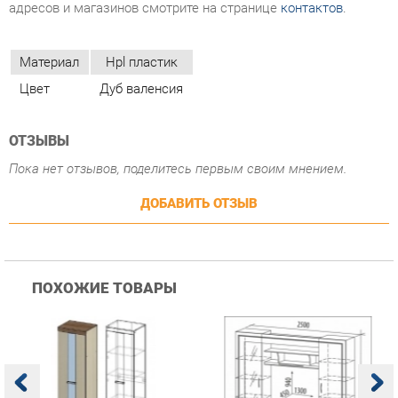
ОТЗЫВЫ
Пока нет отзывов, поделитесь первым своим мнением.
ДОБАВИТЬ ОТЗЫВ
ПОХОЖИЕ ТОВАРЫ
Гостиная Стиль
Гостиная Витра
К
Атлантида-2 Венге-дуб
Симфония 7.10
п
Белфорд
А
с
25 223 ₽
55 482 ₽
Купить
Купить