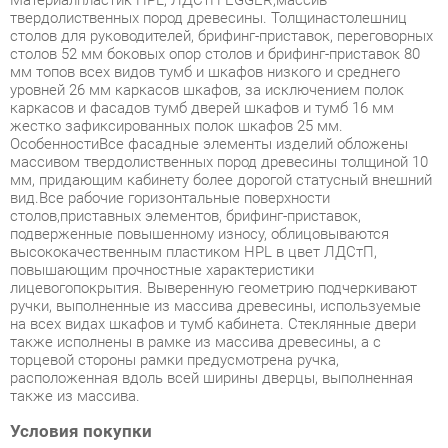
мм топов всех видов тумб и шкафов низкого и среднего
уровней 26 мм каркасов шкафов, за исключением полок
каркасов и фасадов тумб дверей шкафов и тумб 16 мм
жестко зафиксированныx полок шкафов 25 мм.
ОсобенностиВсе фасадные элементы изделий обложены
массивом твердолиственных пород древесины толщиной 10
мм, придающим кабинету более дорогой статусный внешний
вид.Все рабочие горизонтальные поверхности
столов,приставных элементов, брифинг-приставок,
подверженные повышенному износу, облицовываются
высококачественным пластиком HPL в цвет ЛДСтП,
повышающим прочностные характеристики
лицевогопокрытия. Выверенную геометрию подчеркивают
ручки, выполненные из массива древесины, используемые
на всех видах шкафов и тумб кабинета. Стеклянные двери
также исполнены в рамке из массива древесины, а с
торцевой стороны рамки предусмотрена ручка,
расположенная вдоль всей ширины дверцы, выполненная
также из массива.
Условия покупки
Благодаря качественным фото, исчерпывающей информации
о характеристиках и параметрах, а также отзывам
покупателей маркетплэйса «Корпусная мебель
Екатеринбург» купить товар «Кабинет руководителя Юнитекс