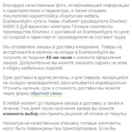
MARK 3 Дуб валенсия» категории Готовые комплекты
производства Юнитекс с доставкой из Екатеринбурга по цене
со скидкой и гарантией от производителя не составит труда.
Мы отправляем заказы в доставку ежедневно. Товары из
ассортимента в наличии на складе в Екатеринбурге вы
получите не позднее
48-ми часов
с момента оформления
заказа. Дополнительно вы можете заказать подъём на этаж
и сборку мебельных изделий.
Срок доставки в другие регионы, и для товаров, находящихся
на складах производителей, рассчитывается индивидуально.
Уточнить наличие, срок и стоимость доставки вы можете
через форму
обратной связи
.
В любой момент до передачи заказа в доставку, а также в
течение 7-ми дней после получения заказа вы можете
изменить выбор
или принять решение об отказе от покупки.
Несмотря на качественную упаковку, готовые комплекты
могут быть повреждены при транспортировке. Если Вы
заметили дефект при приёме - мы заменим поврежденную
деталь.
Повторная доставка
товара -
бесплатна
.
На всю мебель категории Готовые комплекты
распространяется
гарантия 1 год
, а на некоторые модели – 2
года с момента приобретения.