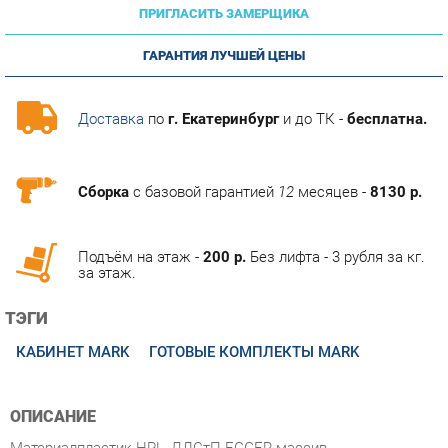
ГАРАНТИЯ ЛУЧШЕЙ ЦЕНЫ
Доставка
по
г. Екатеринбург
и до ТК -
бесплатна.
Сборка
с базовой гарантией
12
месяцев -
8130 р.
Подъём на этаж -
200 р.
Без лифта - 3 рубля за кг.
за этаж.
ТЭГИ
КАБИНЕТ MARK
ГОТОВЫЕ КОМПЛЕКТЫ MARK
ОПИСАНИЕ
Материалпластик HPL, ЛДСтП EGGER,массив
твердолиственных пород древесины. Толщинастолешниц
столов для руководителей, брифинг-приставок, переговорных
столов 52 мм боковых опор столов и брифинг-приставок 80