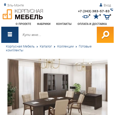
Эль-Монте
Вход
+7 (343) 383-57-83
Зак
0
0
0
обр
О ПРОЕКТЕ
ФАБРИКИ
КОНТАКТЫ
ОПЛАТА И ДОСТАВКА
зво
Корпусная Мебель
Каталог
Коллекции
Готовые
комплекты