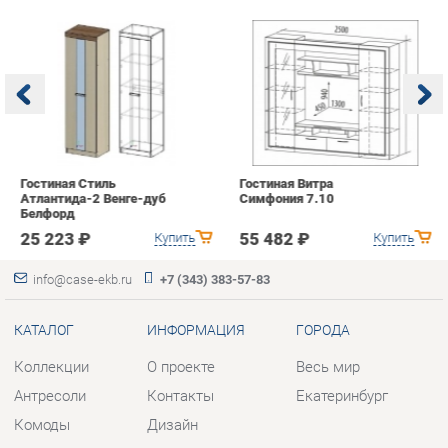
Гостиная Стиль
Гостиная Витра
К
Атлантида-2 Венге-дуб
Симфония 7.10
п
Белфорд
А
с
25 223 ₽
55 482 ₽
Купить
Купить
info@case-ekb.ru
+7 (343) 383-57-83
КАТАЛОГ
ИНФОРМАЦИЯ
ГОРОДА
Коллекции
О проекте
Весь мир
Антресоли
Контакты
Екатеринбург
Комоды
Дизайн
Стеллажи
Доставка и Оплата
Полки
Скидки и Акции
Тумбы
Политика
Шкафы
Гарантия
Комплектующие
Помощь