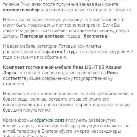
заметили дефект при приёме - мы заменим поврежденную
деталь.
Повторная доставка
товара -
бесплатна
.
На всю мебель категории Готовые комплекты
распространяется
гарантия 1 год
, а на некоторые модели – 2
года с момента приобретения.
Комплект гостиничной мебели Рива LIGHT 05 Акация
Лорка
- это качественное изделие производства
Рива
,
соответствующее современному государственному
стандарту.
Надеемся, вы останетесь довольны вашим приобретением, и
будем рады, если вы оставите отзыв об опыте его
использования, который поможет сориентироваться нашим
будущим покупателям.
Кроме формы
обратной связи
получить развёрнутую
консультацию, фото и видеообзор продукции вы можете по
e-mail, телефону в Екатеринбурге и через мессенджеры
Telegram и WhatsApp.
Готовые комплекты также можно сравнить между собой в
нашем шоу-руме и купить Комплект гостиничной мебели
Рива LIGHT 05 Акация Лорка, самостоятельно забрав его с
нашего центрального склада в г. Екатеринбург. Полный
список адресов и магазинов смотрите на странице