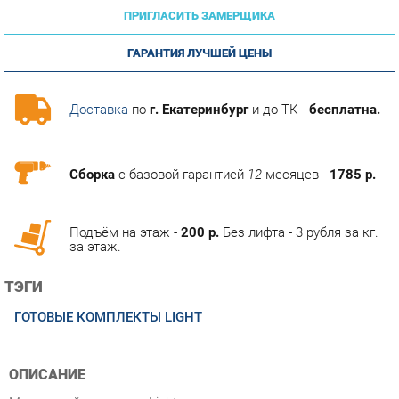
ГАРАНТИЯ ЛУЧШЕЙ ЦЕНЫ
Доставка
по
г. Екатеринбург
и до ТК -
бесплатна.
Сборка
с базовой гарантией
12
месяцев -
1785 р.
Подъём на этаж -
200 р.
Без лифта - 3 рубля за кг.
за этаж.
ТЭГИ
ГОТОВЫЕ КОМПЛЕКТЫ LIGHT
ОПИСАНИЕ
Модельный ряд серии Light позволяет организовать
пространство с комфортом и практичностью. Дизайн
строится на простоте линийи лаконичном дизайне модулей.