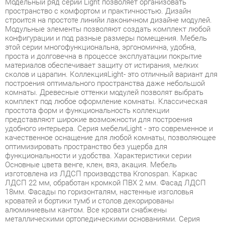
Модульные элементы позволяют создать комплект любой
конфигурации и под разные размеры помещения. Мебель
этой серии многофункциональна, эргономична, удобна,
проста и долговечна в процессе эксплуатации покрытие
материалов обеспечивает защиту от истирания, мелких
сколов и царапин. КоллекцияLight- это отличный вариант для
построения оптимального пространства даже небольшой
комнаты. Древесные оттенки модулей позволят выбрать
комплект под любое оформление комнаты. Классическая
простота форм и функциональность коллекции
представляют широкие возможности для построения
удобного интерьера. Серия мебелиLight - это современное и
качественное оснащение для любой комнаты, позволяющее
оптимизировать пространство без ущерба для
функциональности и удобства. Характеристики серии
Основные цвета венге, клен, вяз, акация. Мебель
изготовлена из ЛДСП производства Kronospan. Каркас
ЛДСП 22 мм, обработан кромкой ПВХ 2 мм. Фасад ЛДСП
18мм. Фасады по горизонталям, настенные изголовья
кроватей и бортики тумб и столов декорированы
алюминиевым кантом. Все кровати снабжены
металлическими ортопедическими основаниями. Серия
может комплектоваться 2-мя видами ортопедических
матрацев. Шкафы и тумбы устанавливаются на
регулируемые опоры "американки", столы - на опоры м-6