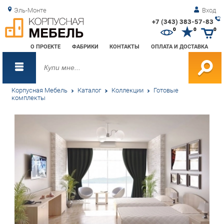
Эль-Монте
Вход
+7 (343) 383-57-83
Зак
0
0
0
обр
О ПРОЕКТЕ
ФАБРИКИ
КОНТАКТЫ
ОПЛАТА И ДОСТАВКА
зво
Корпусная Мебель
Каталог
Коллекции
Готовые
комплекты