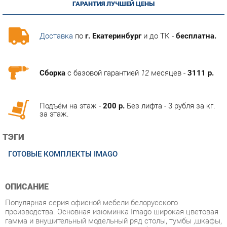
Доставка
по
г. Екатеринбург
и до ТК -
бесплатна.
Сборка
с базовой гарантией
12
месяцев -
3111 р.
Подъём на этаж -
200 р.
Без лифта - 3 рубля за кг.
за этаж.
ТЭГИ
ГОТОВЫЕ КОМПЛЕКТЫ IMAGO
ОПИСАНИЕ
Популярная серия офисной мебели белорусского
производства. Основная изюминка Imago широкая цветовая
гамма и внушительный модельный ряд столы, тумбы ,шкафы,
приставки и экраны, стойки ресепшн. Сборная система
шкафов позволяет сконструировать шкафы необходимой
цветовой гаммы, например каркас орех + двери клен, каркас