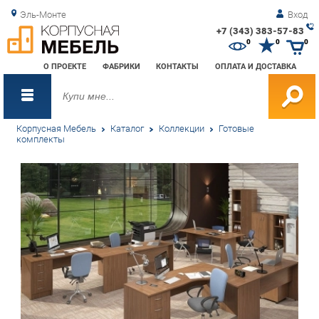
Эль-Монте
Вход
+7 (343) 383-57-83
Зак
0
0
0
обр
О ПРОЕКТЕ
ФАБРИКИ
КОНТАКТЫ
ОПЛАТА И ДОСТАВКА
зво
Корпусная Мебель
Каталог
Коллекции
Готовые
комплекты