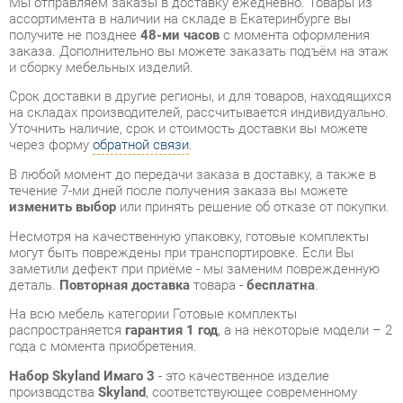
Срок доставки в другие регионы, и для товаров, находящихся
на складах производителей, рассчитывается индивидуально.
Уточнить наличие, срок и стоимость доставки вы можете
через форму
обратной связи
.
В любой момент до передачи заказа в доставку, а также в
течение 7-ми дней после получения заказа вы можете
изменить выбор
или принять решение об отказе от покупки.
Несмотря на качественную упаковку, готовые комплекты
могут быть повреждены при транспортировке. Если Вы
заметили дефект при приёме - мы заменим поврежденную
деталь.
Повторная доставка
товара -
бесплатна
.
На всю мебель категории Готовые комплекты
распространяется
гарантия 1 год
, а на некоторые модели – 2
года с момента приобретения.
Набор Skyland Имаго 3
- это качественное изделие
производства
Skyland
, соответствующее современному
государственному стандарту.
Надеемся, вы останетесь довольны вашим приобретением, и
будем рады, если вы оставите отзыв об опыте его
использования, который поможет сориентироваться нашим
будущим покупателям.