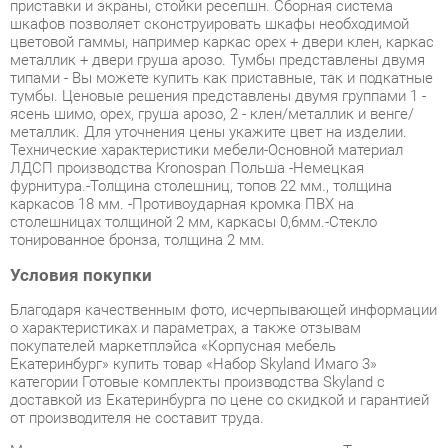
металлик + двери груша арозо. Тумбы представлены двумя
типами - Вы можете купить как приставные, так и подкатные
тумбы. Ценовые решения представлены двумя группами 1 -
ясень шимо, орех, груша арозо, 2 - клен/металлик и венге/
металлик. Для уточнения цены укажите цвет на изделии.
Технические характеристики мебели-Основной материал
ЛДСП производства Kronospan Польша -Немецкая
фурнитура.-Толщина столешниц, топов 22 мм., толщина
каркасов 18 мм. -Противоударная кромка ПВХ на
столешницах толщиной 2 мм, каркасы 0,6мм.-Стекло
тонированное бронза, толщина 2 мм.
Условия покупки
Благодаря качественным фото, исчерпывающей информации
о характеристиках и параметрах, а также отзывам
покупателей маркетплэйса «Корпусная мебель
Екатеринбург» купить товар «Набор Skyland Имаго 3»
категории Готовые комплекты производства Skyland с
доставкой из Екатеринбурга по цене со скидкой и гарантией
от производителя не составит труда.
Мы отправляем заказы в доставку ежедневно. Товары из
ассортимента в наличии на складе в Екатеринбурге вы
получите не позднее
48-ми часов
с момента оформления
заказа. Дополнительно вы можете заказать подъём на этаж
и сборку мебельных изделий.