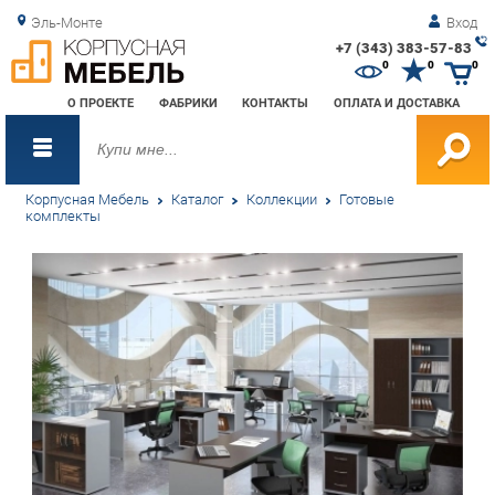
Эль-Монте
Вход
+7 (343) 383-57-83
Зак
0
0
0
обр
О ПРОЕКТЕ
ФАБРИКИ
КОНТАКТЫ
ОПЛАТА И ДОСТАВКА
зво
Корпусная Мебель
Каталог
Коллекции
Готовые
комплекты