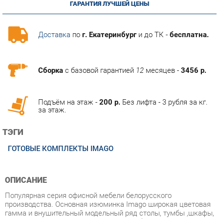
Доставка
по
г. Екатеринбург
и до ТК -
бесплатна.
Сборка
с базовой гарантией
12
месяцев -
3456 р.
Подъём на этаж -
200 р.
Без лифта - 3 рубля за кг.
за этаж.
ТЭГИ
ГОТОВЫЕ КОМПЛЕКТЫ IMAGO
ОПИСАНИЕ
Популярная серия офисной мебели белорусского
производства. Основная изюминка Imago широкая цветовая
гамма и внушительный модельный ряд столы, тумбы ,шкафы,
приставки и экраны, стойки ресепшн. Сборная система
шкафов позволяет сконструировать шкафы необходимой
цветовой гаммы, например каркас орех + двери клен, каркас