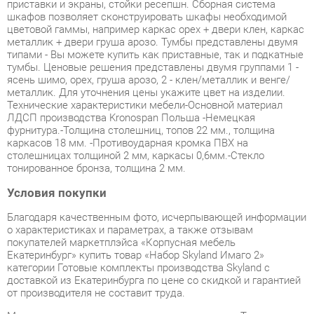
металлик + двери груша арозо. Тумбы представлены двумя
типами - Вы можете купить как приставные, так и подкатные
тумбы. Ценовые решения представлены двумя группами 1 -
ясень шимо, орех, груша арозо, 2 - клен/металлик и венге/
металлик. Для уточнения цены укажите цвет на изделии.
Технические характеристики мебели-Основной материал
ЛДСП производства Kronospan Польша -Немецкая
фурнитура.-Толщина столешниц, топов 22 мм., толщина
каркасов 18 мм. -Противоударная кромка ПВХ на
столешницах толщиной 2 мм, каркасы 0,6мм.-Стекло
тонированное бронза, толщина 2 мм.
Условия покупки
Благодаря качественным фото, исчерпывающей информации
о характеристиках и параметрах, а также отзывам
покупателей маркетплэйса «Корпусная мебель
Екатеринбург» купить товар «Набор Skyland Имаго 2»
категории Готовые комплекты производства Skyland с
доставкой из Екатеринбурга по цене со скидкой и гарантией
от производителя не составит труда.
Мы отправляем заказы в доставку ежедневно. Товары из
ассортимента в наличии на складе в Екатеринбурге вы
получите не позднее
48-ми часов
с момента оформления
заказа. Дополнительно вы можете заказать подъём на этаж
и сборку мебельных изделий.