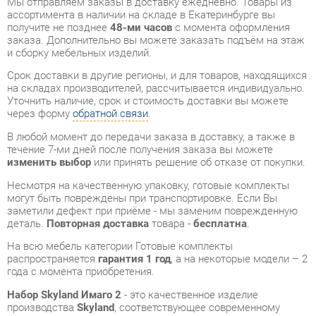
Срок доставки в другие регионы, и для товаров, находящихся
на складах производителей, рассчитывается индивидуально.
Уточнить наличие, срок и стоимость доставки вы можете
через форму
обратной связи
.
В любой момент до передачи заказа в доставку, а также в
течение 7-ми дней после получения заказа вы можете
изменить выбор
или принять решение об отказе от покупки.
Несмотря на качественную упаковку, готовые комплекты
могут быть повреждены при транспортировке. Если Вы
заметили дефект при приёме - мы заменим поврежденную
деталь.
Повторная доставка
товара -
бесплатна
.
На всю мебель категории Готовые комплекты
распространяется
гарантия 1 год
, а на некоторые модели – 2
года с момента приобретения.
Набор Skyland Имаго 2
- это качественное изделие
производства
Skyland
, соответствующее современному
государственному стандарту.
Надеемся, вы останетесь довольны вашим приобретением, и
будем рады, если вы оставите отзыв об опыте его
использования, который поможет сориентироваться нашим
будущим покупателям.