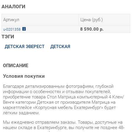
Артикул
Цена (руб.)
8 590.00 р.
u-0201358
ТЭГИ
ДЕТСКАЯ ЭВЕРЕСТ
ДЕТСКАЯ
ОПИСАНИЕ
Условия покупки
Благодаря детализированным фотографиям, глубокой
информации о особенностях и отзывам покупателей,
приобретение товара Стол Матрица компьютерный 4 Клен/
Венге категории Детская от производителя Матрица на
маркетплейсе «Корпусная мебель Екатеринбург» будет
лёгким заданием.
Мы ежедневно отправляем заказы. Товары, доступные на
нашем складе в Екатеринбурге, вы получите не позднее 48-
ми часов с момента оформления заказа.
Срок доставки до отдалённых регионов, а также для товаров,
находящихся на складах производителей, вычисляется
индивидуально. Чтобы узнать подробности о наличии, сроках