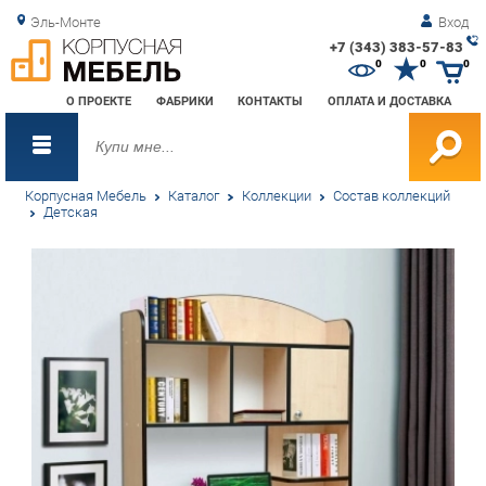
Эль-Монте
Вход
+7 (343) 383-57-83
Зак
0
0
0
обр
О ПРОЕКТЕ
ФАБРИКИ
КОНТАКТЫ
ОПЛАТА И ДОСТАВКА
зво
Корпусная Мебель
Каталог
Коллекции
Состав коллекций
Детская