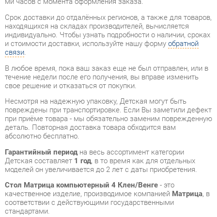
и стоимости доставки, используйте нашу форму
обратной
связи
.
В любое время, пока ваш заказ еще не был отправлен, или в
течение недели после его получения, вы вправе изменить
свое решение и отказаться от покупки.
Несмотря на надежную упаковку, Детская могут быть
повреждены при транспортировке. Если Вы заметили дефект
при приёме товара - мы обязательно заменим поврежденную
деталь. Повторная доставка товара обходится вам
абсолютно бесплатно.
Гарантийный период
на весь ассортимент категории
Детская составляет
1 год
, в то время как для отдельных
моделей он увеличивается до 2 лет с даты приобретения.
Стол Матрица компьютерный 4 Клен/Венге
- это
качественное изделие, производимое компанией
Матрица
, в
соответствии с действующими государственными
стандартами.
Мы искренне надеемся, что ваше приобретение принесет
вам удовольствие, и будем рады, если вы поделитесь своим
опытом использования товара, что будет полезным для
наших будущих покупателей.