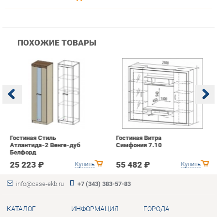
Гостиная Стиль
Гостиная Витра
К
Атлантида-2 Венге-дуб
Симфония 7.10
п
Белфорд
А
с
25 223 ₽
55 482 ₽
Купить
Купить
info@case-ekb.ru
+7 (343) 383-57-83
КАТАЛОГ
ИНФОРМАЦИЯ
ГОРОДА
Коллекции
О проекте
Весь мир
Антресоли
Контакты
Екатеринбург
Комоды
Дизайн
Стеллажи
Доставка и Оплата