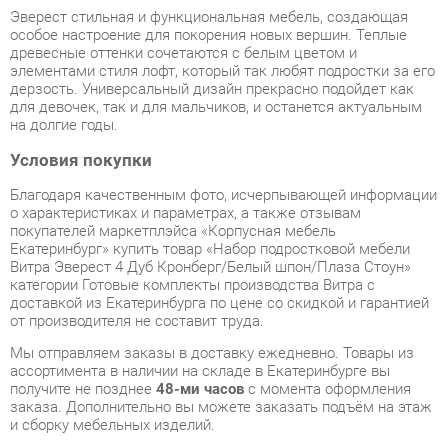
элементами стиля лофт, который так любят подростки за его
дерзость. Универсальный дизайн прекрасно подойдет как
для девочек, так и для мальчиков, и останется актуальным
на долгие годы.
Условия покупки
Благодаря качественным фото, исчерпывающей информации
о характеристиках и параметрах, а также отзывам
покупателей маркетплэйса «Корпусная мебель
Екатеринбург» купить товар «Набор подростковой мебели
Витра Эверест 4 Дуб Кронберг/Белый шпон/Плаза Стоун»
категории Готовые комплекты производства Витра с
доставкой из Екатеринбурга по цене со скидкой и гарантией
от производителя не составит труда.
Мы отправляем заказы в доставку ежедневно. Товары из
ассортимента в наличии на складе в Екатеринбурге вы
получите не позднее
48-ми часов
с момента оформления
заказа. Дополнительно вы можете заказать подъём на этаж
и сборку мебельных изделий.
Срок доставки в другие регионы, и для товаров, находящихся
на складах производителей, рассчитывается индивидуально.
Уточнить наличие, срок и стоимость доставки вы можете
через форму
обратной связи
.