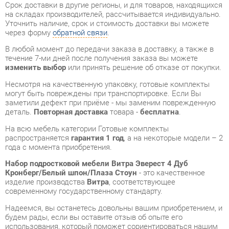
В любой момент до передачи заказа в доставку, а также в
течение 7-ми дней после получения заказа вы можете
изменить выбор
или принять решение об отказе от покупки.
Несмотря на качественную упаковку, готовые комплекты
могут быть повреждены при транспортировке. Если Вы
заметили дефект при приёме - мы заменим поврежденную
деталь.
Повторная доставка
товара -
бесплатна
.
На всю мебель категории Готовые комплекты
распространяется
гарантия 1 год
, а на некоторые модели – 2
года с момента приобретения.
Набор подростковой мебели Витра Эверест 4 Дуб
Кронберг/Белый шпон/Плаза Стоун
- это качественное
изделие производства
Витра
, соответствующее
современному государственному стандарту.
Надеемся, вы останетесь довольны вашим приобретением, и
будем рады, если вы оставите отзыв об опыте его
использования, который поможет сориентироваться нашим
будущим покупателям.
Кроме формы
обратной связи
получить развёрнутую
консультацию, фото и видеообзор продукции вы можете по
e-mail, телефону в Екатеринбурге и через мессенджеры