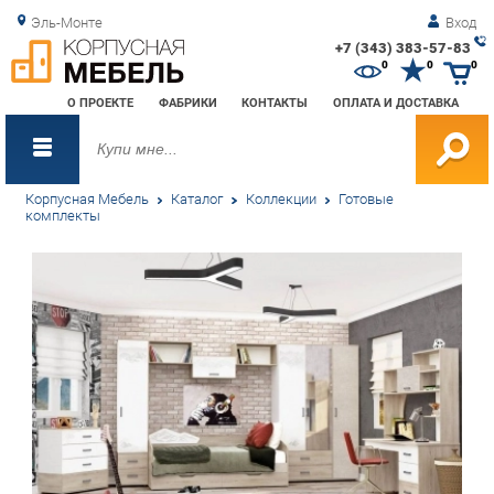
Эль-Монте
Вход
+7 (343) 383-57-83
Зак
0
0
0
обр
О ПРОЕКТЕ
ФАБРИКИ
КОНТАКТЫ
ОПЛАТА И ДОСТАВКА
зво
Корпусная Мебель
Каталог
Коллекции
Готовые
комплекты