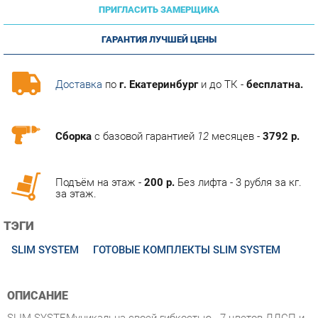
ГАРАНТИЯ ЛУЧШЕЙ ЦЕНЫ
Доставка
по
г. Екатеринбург
и до ТК -
бесплатна.
Сборка
с базовой гарантией
12
месяцев -
3792 р.
Подъём на этаж -
200 р.
Без лифта - 3 рубля за кг.
за этаж.
ТЭГИ
SLIM SYSTEM
ГОТОВЫЕ КОМПЛЕКТЫ SLIM SYSTEM
ОПИСАНИЕ
SLIM SYSTEMуникальна своей гибкостью - 7 цветов ЛДСП и
два варианта каркасов на выбор - белый и антрацит.Вы
можете создать современный стильный офис, при этом
сохранив много денег.Идеально подходит для организации