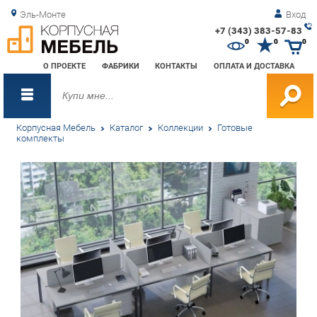
Эль-Монте
Вход
+7 (343) 383-57-83
Зак
0
0
0
обр
О ПРОЕКТЕ
ФАБРИКИ
КОНТАКТЫ
ОПЛАТА И ДОСТАВКА
зво
Корпусная Мебель
Каталог
Коллекции
Готовые
комплекты