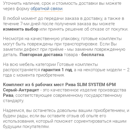
течение 7-ми дней после получения заказа вы можете
изменить выбор
или принять решение об отказе от покупки.
Несмотря на качественную упаковку, готовые комплекты
могут быть повреждены при транспортировке. Если Вы
заметили дефект при приёме - мы заменим поврежденную
деталь.
Повторная доставка
товара -
бесплатна
.
На всю мебель категории Готовые комплекты
распространяется
гарантия 1 год
, а на некоторые модели – 2
года с момента приобретения.
Комплект из 6 рабочих мест Рива SLIM SYSTEM 6РМ
Серый-Антрацит
- это качественное изделие производства
Рива
, соответствующее современному государственному
стандарту.
Надеемся, вы останетесь довольны вашим приобретением, и
будем рады, если вы оставите отзыв об опыте его
использования, который поможет сориентироваться нашим
будущим покупателям.
Кроме формы
обратной связи
получить развёрнутую
консультацию, фото и видеообзор продукции вы можете по
e-mail, телефону в Екатеринбурге и через мессенджеры
Telegram и WhatsApp.