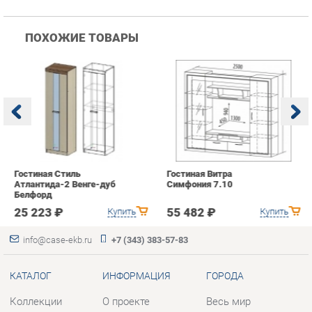
Гостиная Стиль
Гостиная Витра
К
Атлантида-2 Венге-дуб
Симфония 7.10
п
Белфорд
А
с
25 223 ₽
55 482 ₽
Купить
Купить
info@case-ekb.ru
+7 (343) 383-57-83
КАТАЛОГ
ИНФОРМАЦИЯ
ГОРОДА
Коллекции
О проекте
Весь мир
Антресоли
Контакты
Екатеринбург
Комоды
Дизайн
Стеллажи
Доставка и Оплата
Полки
Скидки и Акции
Тумбы
Политика