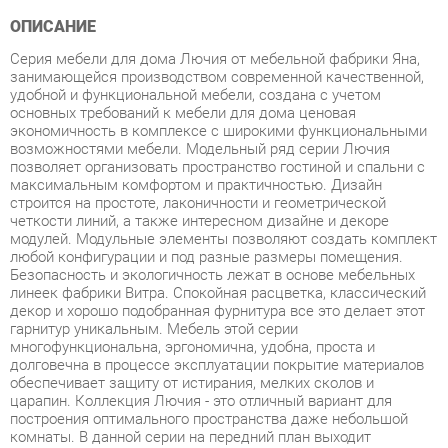
Серия мебели для дома Лючия от мебельной фабрики Яна,
занимающейся производством современной качественной,
удобной и функциональной мебели, создана с учетом
основных требований к мебели для дома ценовая
экономичность в комплексе с широкими функциональными
возможностями мебели. Модельный ряд серии Лючия
позволяет организовать пространство гостиной и спальни с
максимальным комфортом и практичностью. Дизайн
строится на простоте, лаконичности и геометрической
четкости линий, а также интересном дизайне и декоре
модулей. Модульные элементы позволяют создать комплект
любой конфигурации и под разные размеры помещения.
Безопасность и экологичность лежат в основе мебельных
линеек фабрики Витра. Спокойная расцветка, классический
декор и хорошо подобранная фурнитура все это делает этот
гарнитур уникальным. Мебель этой серии
многофункциональна, эргономична, удобна, проста и
долговечна в процессе эксплуатации покрытие материалов
обеспечивает защиту от истирания, мелких сколов и
царапин. Коллекция Лючия - это отличный вариант для
построения оптимального пространства даже небольшой
комнаты. В данной серии на передний план выходит
эргономика модули комбинируются между для создания
различных комплектов, отвечающий потребностям
заказчика. Модульность и мобильность набора
предоставляют безграничные возможности в создании