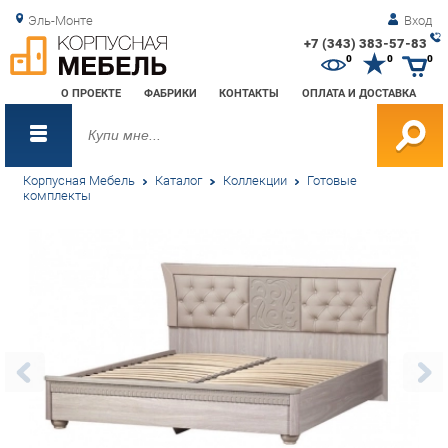
Эль-Монте
Вход
+7 (343) 383-57-83
Зак
0
0
0
обр
О ПРОЕКТЕ
ФАБРИКИ
КОНТАКТЫ
ОПЛАТА И ДОСТАВКА
зво
Корпусная Мебель
Каталог
Коллекции
Готовые
комплекты