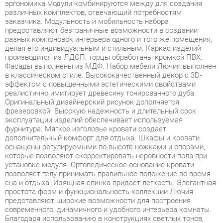
разных компоновок интерьера одного и того же помещения,
делая его индивидуальным и стильным. Каркас изделий
производится из ЛДСП, торцы обработаны кромкой ПВХ.
Фасады выполнены из МДФ. Набор мебели Лючия выполнен
в классическом стиле. Высококачественный декор с 3D-
эффектом с повышенными эстетическими свойствами
реалистично имитирует древесину тонированного дуба.
Оригинальный дизайнерский рисунок дополняется
фрезеровкой. Высокую надежность и длительный срок
эксплуатации изделий обеспечивает используемая
фурнитура. Мягкое изголовье кровати создает
дополнительный комфорт для отдыха. Шкафы и кровати
оснащены регулируемыми по высоте ножками и опорами,
которые позволяют скорректировать неровности пола при
установке модуля. Ортопедическое основание кровати
позволяет телу принимать правильное положение во время
сна и отдыха. Изящная спинка придает легкость. Элегантная
простота форм и функциональность коллекции Лючия
представляют широкие возможности для построения
современного, динамичного и удобного интерьера комнаты.
Благодаря использованию в конструкциях светлых тонов,
внешне мебель воспринимается легкой и невесомой.
Подобная мебель не сужает пространство за счет
лаконичнос
Условия покупки