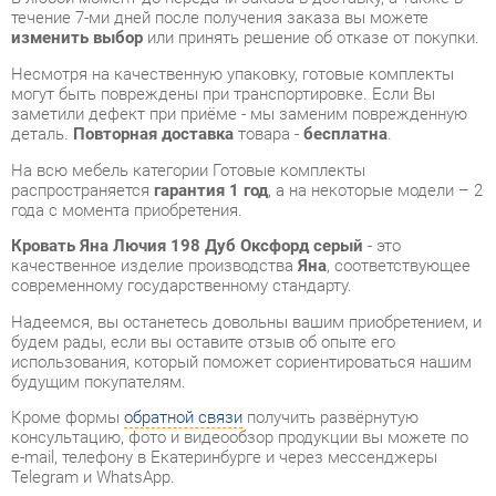
деталь.
Повторная доставка
товара -
бесплатна
.
На всю мебель категории Готовые комплекты
распространяется
гарантия 1 год
, а на некоторые модели – 2
года с момента приобретения.
Кровать Яна Лючия 198 Дуб Оксфорд серый
- это
качественное изделие производства
Яна
, соответствующее
современному государственному стандарту.
Надеемся, вы останетесь довольны вашим приобретением, и
будем рады, если вы оставите отзыв об опыте его
использования, который поможет сориентироваться нашим
будущим покупателям.
Кроме формы
обратной связи
получить развёрнутую
консультацию, фото и видеообзор продукции вы можете по
e-mail, телефону в Екатеринбурге и через мессенджеры
Telegram и WhatsApp.
Готовые комплекты также можно сравнить между собой в
нашем шоу-руме и купить Кровать Яна Лючия 198 Дуб
Оксфорд серый, самостоятельно забрав его с нашего
центрального склада в г. Екатеринбург. Полный список
адресов и магазинов смотрите на странице
контактов
.