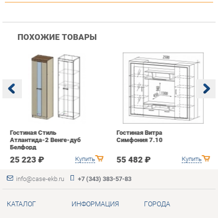
Гостиная Стиль
Гостиная Витра
К
Атлантида-2 Венге-дуб
Симфония 7.10
п
Белфорд
А
с
25 223 ₽
55 482 ₽
Купить
Купить
info@case-ekb.ru
+7 (343) 383-57-83
КАТАЛОГ
ИНФОРМАЦИЯ
ГОРОДА
Коллекции
О проекте
Весь мир
Антресоли
Контакты
Екатеринбург
Комоды
Дизайн
Стеллажи
Доставка и Оплата
Полки
Скидки и Акции
Тумбы
Политика
Шкафы
Гарантия