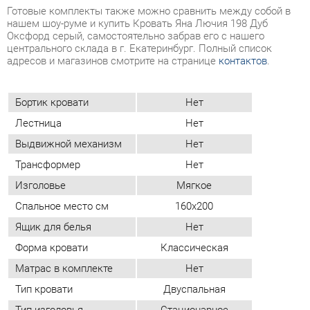
Бортик кровати
Нет
Лестница
Нет
Выдвижной механизм
Нет
Трансформер
Нет
Изголовье
Мягкое
Спальное место см
160х200
Ящик для белья
Нет
Форма кровати
Классическая
Матрас в комплекте
Нет
Тип кровати
Двуспальная
Тип изголовья
Стационарное
Материал изголовья
Мдф
Основание в комплекте
Да
Подъемный механизм
Нет
Материал
Искусственная кожа