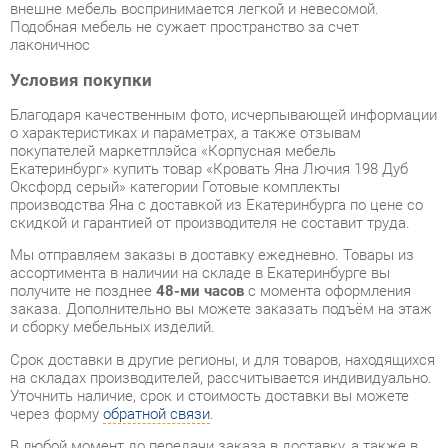
Благодаря качественным фото, исчерпывающей информации
о характеристиках и параметрах, а также отзывам
покупателей маркетплэйса «Корпусная мебель
Екатеринбург» купить товар «Кровать Яна Лючия 198 Дуб
Оксфорд серый» категории Готовые комплекты
производства Яна с доставкой из Екатеринбурга по цене со
скидкой и гарантией от производителя не составит труда.
Мы отправляем заказы в доставку ежедневно. Товары из
ассортимента в наличии на складе в Екатеринбурге вы
получите не позднее
48-ми часов
с момента оформления
заказа. Дополнительно вы можете заказать подъём на этаж
и сборку мебельных изделий.
Срок доставки в другие регионы, и для товаров, находящихся
на складах производителей, рассчитывается индивидуально.
Уточнить наличие, срок и стоимость доставки вы можете
через форму
обратной связи
.
В любой момент до передачи заказа в доставку, а также в
течение 7-ми дней после получения заказа вы можете
изменить выбор
или принять решение об отказе от покупки.
Несмотря на качественную упаковку, готовые комплекты
могут быть повреждены при транспортировке. Если Вы
заметили дефект при приёме - мы заменим поврежденную