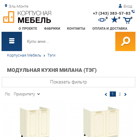
Эль-Монте
Вход
+7 (343) 383-57-83
Зак
0
0
0
обр
О ПРОЕКТЕ
ФАБРИКИ
КОНТАКТЫ
ОПЛАТА И ДОСТАВКА
зво
Корпусная Мебель
Тэги
МОДУЛЬНАЯ КУХНЯ МИЛАНА (ТЭГ)
Показать фильтр
По:
Приоритету
1
2