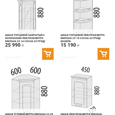
ШКАФ ТОРЦЕВОЙ ЗАКРЫТЫЙ С
ШКАФ ТОРЦЕВОЙ ЛЕВ/ПРАВ ВИТРА
КОЛОННАМИ ЛЕВ/ПРАВ ВИТРА
МИЛАНА 23.18 СОСНА АСТРИД/
МИЛАНА 23.16 СОСНА АСТРИД/
ВАНИЛЬ
25 990
15 190
ВАНИЛЬ
₽
₽
ШКАФ УГЛОВОЙ ВИТРА МИЛАНА 23.20
ШКАФ ЛЕВ/ПРАВ ВИТРА МИЛАНА
СОСНА АСТРИД/ВАНИЛЬ
23.22 СОСНА АСТРИД/ВАНИЛЬ
35 690
25 990
₽
₽