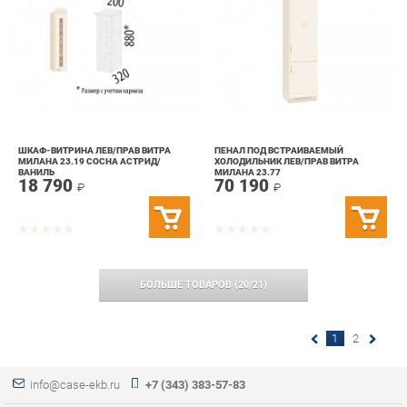
ШКАФ-ВИТРИНА ЛЕВ/ПРАВ ВИТРА
ПЕНАЛ ПОД ВСТРАИВАЕМЫЙ
МИЛАНА 23.19 СОСНА АСТРИД/
ХОЛОДИЛЬНИК ЛЕВ/ПРАВ ВИТРА
ВАНИЛЬ
МИЛАНА 23.77
18 790
70 190
₽
₽
БОЛЬШЕ ТОВАРОВ
(
20
/
21
)
1
2
info@case-ekb.ru
+7 (343) 383-57-83
КАТАЛОГ
ИНФОРМАЦИЯ
ГОРОДА
Коллекции
О проекте
Весь мир
Антресоли
Контакты
Екатеринбург
Комоды
Дизайн